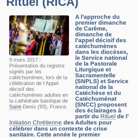
Rituel (RICA)
A l’approche du
premier dimanche
de Carême,
dimanche de
l’appel décisif des
catéchumènes
dans les diocèses,
le Service national
5 mars 2017 :
de la Pastorale
Présentation du registre
Liturgique et
signés par les
Sacramentelle
catéchumènes, lors de la
(SNPLS) et Service
célébration de l’Appel
national de la
décisif des
Catéchèse et du
catéchumènes adultes en
Catéchuménat
la cathédrale basilique de
(SNCC) proposent
Saint
-Denis (93), France.
des éclairages à
partir du
Rituel
de l’
Initiation Chrétienne
des Adultes pour
célébrer dans un contexte de crise
sanitaire. Cette année le premier