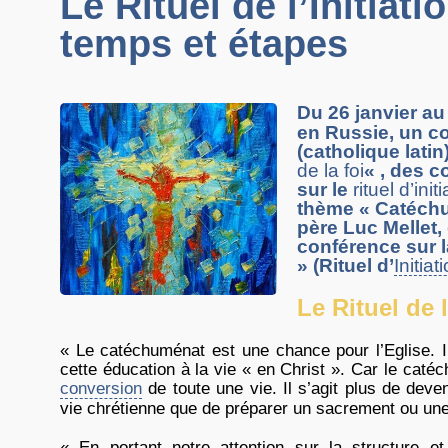
Le Rituel de l’Initiat
temps et étapes
Du 26 janvier au 
en Russie, un c
(catholique lati
de la foi
« , des c
sur le
rituel d’ini
thème « Catéchum
père Luc Mellet,
conférence sur 
» (Rituel d’
Initia
Le Rituel de l
« Le catéchuménat est une chance pour l’Eglise. I
cette éducation à la vie « en Christ ». Car le cat
conversion
de toute une vie. Il s’agit plus de deveni
vie chrétienne que de préparer un sacrement ou une 
« En portant notre attention sur la structure 