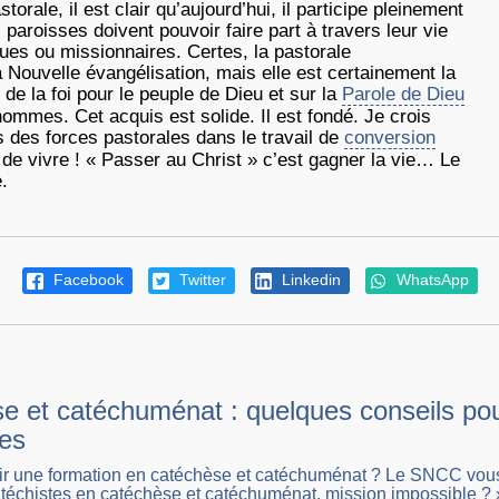
orale, il est clair qu’aujourd’hui, il participe pleinement
 paroisses doivent pouvoir faire part à travers leur vie
ues ou missionnaires. Certes, la pastorale
a Nouvelle évangélisation, mais elle est certainement la
 de la foi pour le peuple de Dieu et sur la
Parole de Dieu
hommes. Cet acquis est solide. Il est fondé. Je crois
 des forces pastorales dans le travail de
conversion
de vivre ! « Passer au Christ » c’est gagner la vie… Le
.
Facebook
Twitter
Linkedin
WhatsApp
e et catéchuménat : quelques conseils pour
tes
r une formation en catéchèse et catéchuménat ? Le SNCC vous p
téchistes en catéchèse et catéchuménat, mission impossible ? 