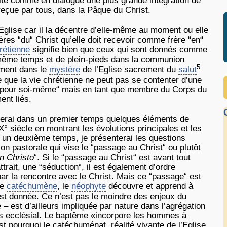
site comme en dialogue une plus grande intégration de
 reçue par tous, dans la Pâque du Christ.
Eglise car il la décentre d’elle-même au moment ou elle
res “du“ Christ qu’elle doit recevoir comme frère “en“
hrétienne
signifie bien que ceux qui sont donnés comme
n même temps et de plein-pieds dans la communion
5
ement dans le
mystère
de l’Eglise sacrement du
salut
 que la vie chrétienne ne peut pas se contenter d’une
en “pour soi-même“ mais en tant que membre du Corps du
ent liés.
rderai dans un premier temps quelques éléments de
° siècle en montrant les évolutions principales et les
 un deuxième temps, je présenterai les questions
on pastorale qui vise le “passage au Christ“ ou plutôt
in Christo
“. Si le “passage au Christ“ est avant tout
attrait, une “séduction“, il est également d’ordre
 par la rencontre avec le Christ. Mais ce “passage“ est
le
catéchumène
, le
néophyte
découvre et apprend à
i est donnée. Ce n’est pas le moindre des enjeux du
 est d’ailleurs impliquée par nature dans l’agrégation
 ecclésial. Le baptême «incorpore les hommes à
st pourquoi le catéchuménat, réalité vivante de l’Eglise