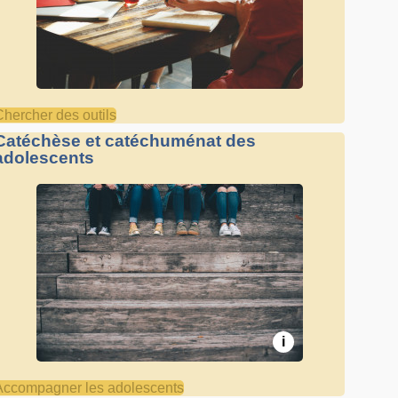
Chercher des outils
Catéchèse et catéchuménat des
adolescents
i
Accompagner les adolescents