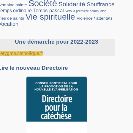
Société
Solidarité
Souffrance
Semaine sainte
Temps pascal
Temps ordinaire
Vers la première communion
Vie spirituelle
Violence / attentats
ies de saints
Vocation
Une démarche pour 2022-2023
kerygma.catholique.fr
Lire le nouveau Directoire