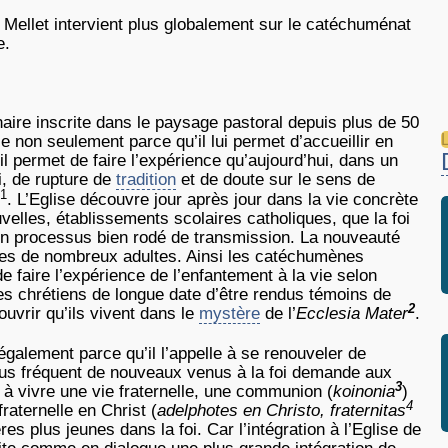
 Mellet intervient plus globalement sur le catéchuménat
e.
aire inscrite dans le paysage pastoral depuis plus de 50
L
e non seulement parce qu’il lui permet d’accueillir en
il permet de faire l’expérience qu’aujourd’hui, dans un
oi, de rupture de
tradition
et de doute sur le sens de
1
. L’Eglise découvre jour après jour dans la vie concrète
les, établissements scolaires catholiques, que la foi
un processus bien rodé de transmission. La nouveauté
vies de nombreux adultes. Ainsi les catéchumènes
faire l’expérience de l’enfantement à la vie selon
les chrétiens de longue date d’être rendus témoins de
2
uvrir qu’ils vivent dans le
mystère
de l’
Ecclesia Mater
.
galement parce qu’il l’appelle à se renouveler de
plus fréquent de nouveaux venus à la foi demande aux
3
à vivre une vie fraternelle, une communion (
koinonia
)
4
fraternelle en Christ (
adelphotes en Christo, fraternitas
res plus jeunes dans la foi. Car l’intégration à l’Eglise de