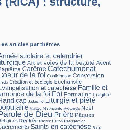
 (RICA) : structure,
Les articles par thèmes
Année scolaire et calendrier
liturgique
Art et voies de la beauté
Avent
Catéchuménat
Carême
Baptême
Coeur de la foi
Conversion
Confirmation
Eucharistie
Création et écologie
Credo
Famille et
Evangélisation et catéchèse
Foi
annonce de la foi
Formation
Fragilité
Liturgie et piété
Handicap
Judaïsme
populaire
Noël
Miséricorde
Mariage
Mystagogie
Parole de Dieu
Prière
Pâques
Rentrée
Religions
Réconciliation
Résurrection
Saints en catéchèse
Sacrements
Salut