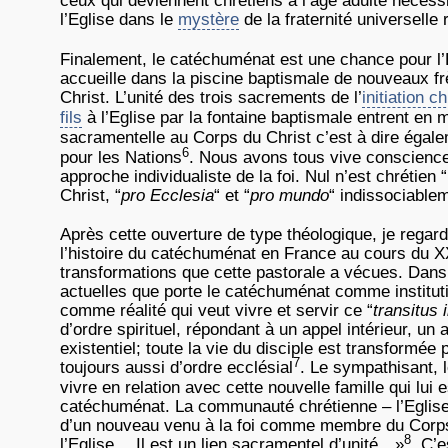
ceux qui deviennent chrétiens à l’âge adulte néces
l’Eglise dans le
mystère
de la fraternité universelle
Finalement, le catéchuménat est une chance pour l’
accueille dans la piscine baptismale de nouveaux frè
Christ. L’unité des trois sacrements de l’
initiation c
fils
à l’Eglise par la fontaine baptismale entrent e
sacramentelle au Corps du Christ c’est à dire égal
6
pour les Nations
. Nous avons tous vive conscience
approche individualiste de la foi. Nul n’est chréti
Christ, “
pro Ecclesia
“ et “
pro mundo
“ indissociablem
Après cette ouverture de type théologique, je rega
l’histoire du catéchuménat en France au cours du XX
transformations que cette pastorale a vécues. Dans
actuelles que porte le catéchuménat comme instituti
comme réalité qui veut vivre et servir ce “
transitus 
d’ordre spirituel, répondant à un appel intérieur, un 
existentiel; toute la vie du disciple est transformée
7
toujours aussi d’ordre ecclésial
. Le sympathisant, 
vivre en relation avec cette nouvelle famille qui lu
catéchuménat. La communauté chrétienne – l’Eglise –
d’un nouveau venu à la foi comme membre du Corps
8
l’Eglise… Il est un lien sacramentel d’unité…»
. C’e