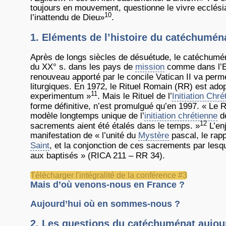
toujours en mouvement, questionne le vivre ecclésial 
10
l’inattendu de Dieu»
.
1. Eléments de l’histoire du catéchumén
Après de longs siècles de désuétude, le catéchuménat
du XX° s. dans les pays de
mission
comme dans l’Eu
renouveau apporté par le concile Vatican II va perm
liturgiques. En 1972, le Rituel Romain (RR) est ad
11
experimentum »
. Mais le Rituel de l’
Initiation Chré
forme définitive, n’est promulgué qu’en 1997. « Le 
modèle longtemps unique de l’
initiation chrétienne
de
12
sacrements aient été étalés dans le temps. »
L’enj
manifestation de « l’unité du
Mystère
pascal, le rapp
Saint
, et la conjonction de ces sacrements par lesq
aux baptisés » (RICA 211 – RR 34).
Télécharger l'intégralité de la conférence #3
Mais d’où venons-nous en France ?
Aujourd’hui où en sommes-nous ?
2. Les questions du catéchuménat aujou