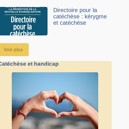
Directoire pour la
catéchèse : kérygme
et catéchèse
Voir plus
Catéchèse et handicap