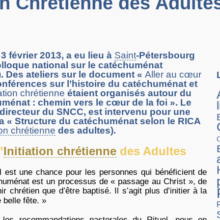
ion Chrétienne des Adultes
3 février 2013, a eu lieu à
Saint
-Pétersbourg
olloque national sur le catéchuménat
n). Des ateliers sur le document «
Aller au cœur
onférences sur l’histoire du catéchuménat et
tiation chrétienne
étaient organisés autour du
énat : chemin vers le cœur de la foi ». Le
 directeur du SNCC, est intervenu pour une
la « Structure du catéchuménat selon le RICA
tion chrétienne
des adultes).
’
Initiation chrétienne
des Adultes
l est une chance pour les personnes qui bénéficient de
échuménat est un processus de « passage au Christ », de
r chrétien que d’être baptisé. Il s’agit plus d’initier à la
belle fête. »
et les recommandations pastorales du Rituel, nous en