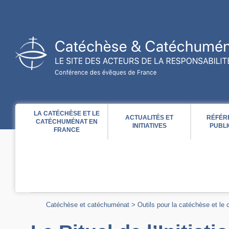
Acces direct au contenu
Acces direct à la recherche
Acces direct au menu
LA CATÉCHÈSE ET LE
ACTUALITÉS ET
RÉFÉR
CATÉCHUMÉNAT EN
INITIATIVES
PUBLI
FRANCE
Catéchèse et catéchuménat
>
Outils pour la catéchèse et le