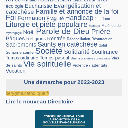
Confirmation
Credo
Evangélisation et
Eucharistie
écologie
Famille et annonce de la foi
catéchèse
Foi
Handicap
Formation
Fragilité
Judaïsme
Liturgie et piété populaire
Miséricorde
Mariage
Parole de Dieu
Prière
Noël
Mystagogie
Pâques
Rentrée
Religions
Réconciliation
Résurrection
Saints en catéchèse
Sacrements
Salut
Société
Solidarité
Souffrance
Semaine sainte
Temps pascal
Temps ordinaire
Vies
Vers la première communion
Vie spirituelle
Violence / attentats
de saints
Vocation
Une démarche pour 2022-2023
kerygma.catholique.fr
Lire le nouveau Directoire