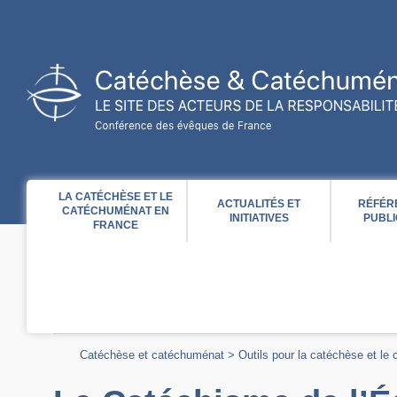
Acces direct au contenu
Acces direct à la recherche
Acces direct au menu
LA CATÉCHÈSE ET LE
ACTUALITÉS ET
RÉFÉR
CATÉCHUMÉNAT EN
INITIATIVES
PUBLI
FRANCE
Catéchèse et catéchuménat
>
Outils pour la catéchèse et le