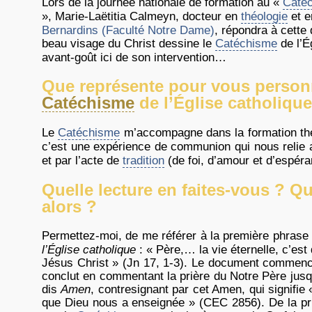
Lors de la journée nationale de formation au «
Caté
», Marie-Laëtitia Calmeyn, docteur en
théologie
et e
Bernardins (Faculté Notre Dame)
, répondra à cette
beau visage du Christ dessine le
Catéchisme
de l’É
avant-goût ici de son intervention…
Que représente pour vous person
Catéchisme
de l’Église catholique
Le
Catéchisme
m’accompagne dans la formation théo
c’est une expérience de communion qui nous relie a
et par l’acte de
tradition
(de foi, d’amour et d’espéra
Quelle lecture en faites-vous ? Q
alors ?
Permettez-moi, de me référer à la première phrase
l’Église catholique
: « Père,… la vie éternelle, c’est 
Jésus Christ » (Jn 17, 1-3). Le document commence 
conclut en commentant la prière du Notre Père jusq
dis
Amen
, contresignant par cet Amen, qui signifie
que Dieu nous a enseignée » (CEC 2856). De la pri