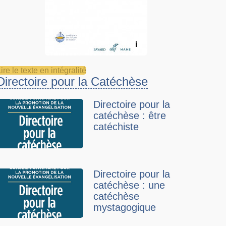
i
ire le texte en intégralité
Directoire pour la Catéchèse
Directoire pour la
catéchèse : être
catéchiste
Directoire pour la
catéchèse : une
catéchèse
mystagogique