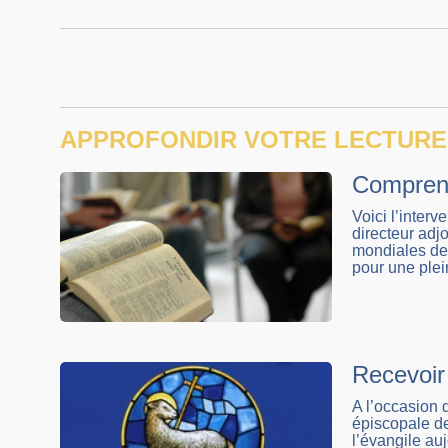
APPROFONDIR VOTRE LECTURE
Comprendr
Voici l’inter
directeur adj
mondiales des
pour une plei
Recevoir
A l’occasion 
épiscopale d
l’évangile au