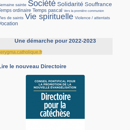
Société
Solidarité
Souffrance
Semaine sainte
Temps pascal
Temps ordinaire
Vers la première communion
Vie spirituelle
Violence / attentats
ies de saints
Vocation
Une démarche pour 2022-2023
kerygma.catholique.fr
Lire le nouveau Directoire