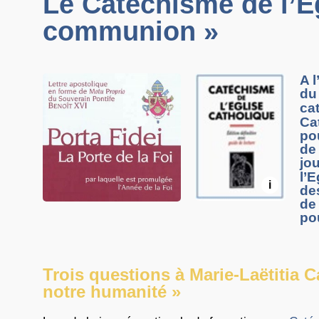
Le Catéchisme de l’É
communion »
A l
du
ca
Ca
po
de
jo
l’E
i
de
de
po
Trois questions à Marie-Laëtitia C
notre humanité »