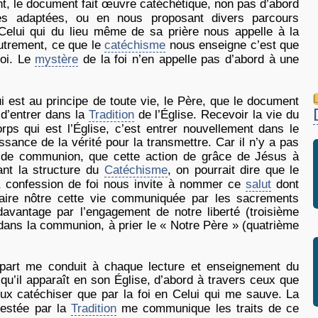
nt, le document fait œuvre catéchétique, non pas d’abord
es adaptées, ou en nous proposant divers parcours
Celui qui du lieu même de sa prière nous appelle à la
autrement, ce que le
catéchisme
nous enseigne c’est que
foi. Le
mystère
de la foi n’en appelle pas d’abord à une
L
ui est au principe de toute vie, le Père, que le document
 d’entrer dans la
Tradition
de l’Église. Recevoir la vie du
rps qui est l’Église, c’est entrer nouvellement dans le
sance de la vérité pour la transmettre. Car il n’y a pas
ce de communion, que cette action de grâce de Jésus à
vant la structure du
Catéchisme
, on pourrait dire que le
 La confession de foi nous invite à nommer ce
salut
dont
faire nôtre cette vie communiquée par les sacrements
davantage par l’engagement de notre liberté (troisième
 dans la communion, à prier le « Notre Père » (quatrième
art me conduit à chaque lecture et enseignement du
 qu’il apparaît en son Église, d’abord à travers ceux que
ux catéchiser que par la foi en Celui qui me sauve. La
testée par la
Tradition
me communique les traits de ce