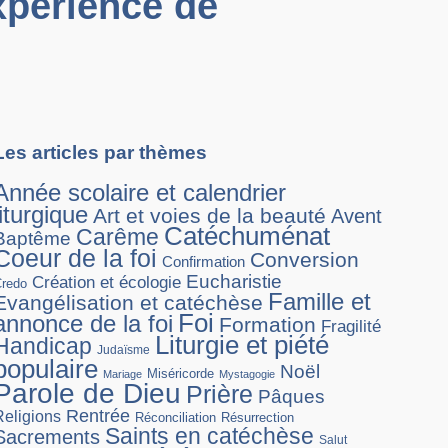
xpérience de
Les articles par thèmes
Année scolaire et calendrier
liturgique
Art et voies de la beauté
Avent
Catéchuménat
Carême
Baptême
Coeur de la foi
Conversion
Confirmation
Eucharistie
Création et écologie
Credo
Famille et
Evangélisation et catéchèse
Foi
annonce de la foi
Formation
Fragilité
Liturgie et piété
Handicap
Judaïsme
populaire
Noël
Miséricorde
Mariage
Mystagogie
Parole de Dieu
Prière
Pâques
Rentrée
Religions
Réconciliation
Résurrection
Saints en catéchèse
Sacrements
Salut