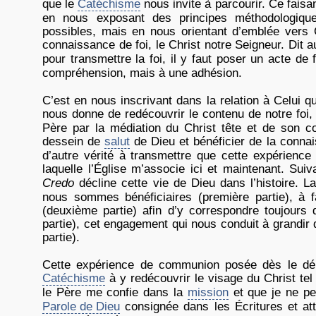
que le
Catéchisme
nous invite à parcourir. Ce faisa
en nous exposant des principes méthodologiqu
possibles, mais en nous orientant d’emblée vers 
connaissance de foi, le Christ notre Seigneur. Dit 
pour transmettre la foi, il y faut poser un acte de 
compréhension, mais à une adhésion.
C’est en nous inscrivant dans la relation à Celui q
nous donne de redécouvrir le contenu de notre foi,
Père par la médiation du Christ tête et de son co
dessein de
salut
de Dieu et bénéficier de la connais
d’autre vérité à transmettre que cette expérien
laquelle l’Église m’associe ici et maintenant. Sui
Credo
décline cette vie de Dieu dans l’histoire.
nous sommes bénéficiaires (première partie), à 
(deuxième partie) afin d’y correspondre toujours 
partie), cet engagement qui nous conduit à grandir
partie).
Cette expérience de communion posée dès le dép
Catéchisme
à y redécouvrir le visage du Christ tel
le Père me confie dans la
mission
et que je ne pe
Parole de Dieu
consignée dans les Écritures et at