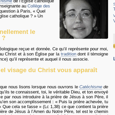
chisme
de l’Église catholique
nseignante au
Collège des
 question à Paris, « Quel
glise catholique ? » Un
V
nellement le
 ?
logique reçue et donnée. Ce qu’il représente pour moi,
u Christ et à son Église par la
tradition
dont il témoigne
nce) qu’il représente et auquel il nous associe.
uel visage du Christ vous apparaît
 que nous lisons lorsque nous ouvrons le
Catéchisme
de
qu’ils te connaissent, toi, le véritable Dieu, et ton envoyé
par nous introduire à la prière de Jésus à son Père, il
u’en son accomplissement : « Puis la prière achevée, tu
 « Que cela se fasse » (Lc 1,38) ce que contient la prière
ère de Jésus à l’Amen du Notre Père, tel est le chemin