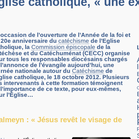
glise catholique, « une e
’occasion de l’ouverture de l’Année de la foi et
 20e anniversaire du
catéchisme
de l’Eglise
tholique, la
Commission épiscopale
de la
téchèse et du Catéchuménat (CECC) organise
ur tous les responsables diocésains chargés
 l’annonce de l’évangile aujourd’hui, une
urnée nationale autour du
Catéchisme
de
glise catholique, le 18 octobre 2012. Plusieurs
s intervenants à cette formation témoignent
 l’importance de ce texte, pour eux-mêmes,
ur l’Église…
almeyn : « Jésus revêt le visage de