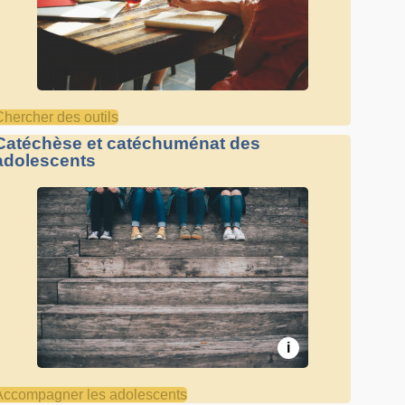
Chercher des outils
Catéchèse et catéchuménat des
adolescents
i
Accompagner les adolescents