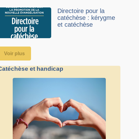
Directoire pour la
catéchèse : kérygme
et catéchèse
Voir plus
Catéchèse et handicap