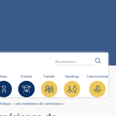
Rechercher
Ados
Enfants
Famille
Handicap
Catéchuménat
tholique, « une expérience de communion »