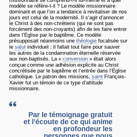
missionnaire se comprend-t-il lui-même et à quel
modèle se réfère-t-il ? Le modèle missionnaire
dominant et que l’on a tendance à revitaliser de nos
jours est celui de la modernité. Il s’agit d’annoncer
le Christ à des non-chrétiens (qui ne sont pas
forcément des non-croyants) afin de les faire entrer
dans l’Église par le baptême. Ce modèle
présupposait néanmoins une
théologie
focalisée sur
le
salut
individuel : il fallait tout faire pour sauver
les autres de la condamnation éternelle réservée
aux non-baptisés. La «
conversion
» était alors
conçue comme une adhésion explicite au Christ
concrétisée par le baptême et l’entrée dans l’Église
catholique. Le patron des missions,
saint
François-
Xavier fut un témoin de ce type d’attitude
missionnaire.
Par le témoignage gratuit
et l’écoute de ce qui anime
en profondeur les
personnes que nous