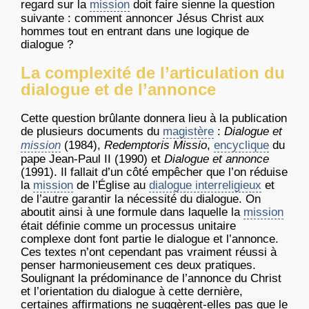
regard sur la
mission
doit faire sienne la question
suivante : comment annoncer Jésus Christ aux
hommes tout en entrant dans une logique de
dialogue ?
La complexité de l’articulation du
dialogue et de l’annonce
Cette question brûlante donnera lieu à la publication
de plusieurs documents du
magistère
:
Dialogue et
mission
(1984),
Redemptoris Missio
,
encyclique
du
pape Jean-Paul II (1990) et
Dialogue et annonce
(1991). Il fallait d’un côté empêcher que l’on réduise
la
mission
de l’Église au
dialogue interreligieux
et
de l’autre garantir la nécessité du dialogue. On
aboutit ainsi à une formule dans laquelle la
mission
était définie comme un processus unitaire
complexe dont font partie le dialogue et l’annonce.
Ces textes n’ont cependant pas vraiment réussi à
penser harmonieusement ces deux pratiques.
Soulignant la prédominance de l’annonce du Christ
et l’orientation du dialogue à cette dernière,
certaines affirmations ne suggèrent-elles pas que le