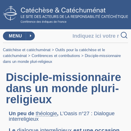
MENU
Catéchèse et catéchuménat
>
Outils pour la catéchèse et le
catéchuménat
>
Conférences et contributions
>
Disciple-missionnaire
dans un monde pluri-religieux
Disciple-missionnaire
dans un monde pluri-
religieux
Un peu de
théologie
,
L’Oasis n°27 : Dialogue
interreligieux
Le
dialogue interreligieux
est une occasion