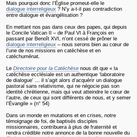
Mais pourquoi donc l’Église promeut-elle le
dialogue interreligieux
? N’y a-t-il pas contradiction
entre dialogue et évangélisation ?
En mettant nos pas dans ceux des papes, qui depuis
le Concile Vatican II – de Paul VI à François en
passant par Benoît XVI, n’ont cessé de prôner le
dialogue interreligieux
– nous serons bien au cœur de
l’une de nos missions en catéchèse et en
catéchuménat.
Le
Directoire pour la Catéchèse
nous dit que « la
catéchèse ecclésiale est un authentique ‘laboratoire
de dialogue’ … il s’agit alors d’acquérir un dialogue
pastoral sans relativisme, qui ne négocie pas son
identité chrétienne, mais qui veut atteindre le cœur de
l’autre, de ceux qui sont différents de nous, et y semer
l’Évangile » (n° 54)
Dans un monde en mutations et en crises, notre
témoignage de foi, de baptisés disciples
missionnaires, contribuera à plus de fraternité et
rendra crédible notre annonce de la bonne nouvelle du