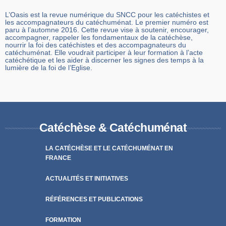
L’Oasis est la revue numérique du SNCC pour les catéchistes et
les accompagnateurs du catéchuménat. Le premier numéro est
paru à l’automne 2016. Cette revue vise à soutenir, encourager,
accompagner, rappeler les fondamentaux de la catéchèse,
nourrir la foi des catéchistes et des accompagnateurs du
catéchuménat. Elle voudrait participer à leur formation à l’acte
catéchétique et les aider à discerner les signes des temps à la
lumière de la foi de l’Eglise.
Catéchèse & Catéchuménat
LA CATÉCHÈSE ET LE CATÉCHUMÉNAT EN
FRANCE
ACTUALITÉS ET INITIATIVES
RÉFÉRENCES ET PUBLICATIONS
FORMATION