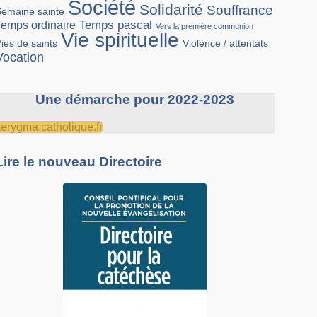
Société
Solidarité
Souffrance
Semaine sainte
Temps pascal
Temps ordinaire
Vers la première communion
Vie spirituelle
Violence / attentats
ies de saints
Vocation
Une démarche pour 2022-2023
kerygma.catholique.fr
Lire le nouveau Directoire