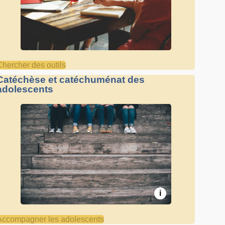
Chercher des outils
Catéchèse et catéchuménat des
adolescents
i
Accompagner les adolescents