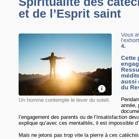
Spiritualité des caté
et de l’Esprit saint
Vous av
l’exhor
4.
Cette 
engage
Ressus
médite
aussi 
du Res
i
Pendant
Un homme contemple le lever du soleil.
année, 
documen
l’engagement des parents ou de l’insatisfaction de
explique qu’avec ces mentalités, il est impossible d
Mais ne jetons pas trop vite la pierre à ces catéchi