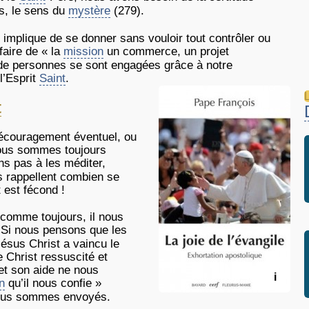
es, le sens du
mystère
(279).
implique de se donner sans vouloir tout contrôler ou
 faire de « la
mission
un commerce, un projet
de personnes se sont engagées grâce à notre
l’Esprit
Saint
.
L
t
découragement éventuel, ou
nous sommes toujours
ons pas à les méditer,
Ils rappellent combien se
t est fécond !
 comme toujours, il nous
 Si nous pensons que les
sus Christ a vaincu le
e Christ ressuscité et
et son aide ne nous
i
n
qu’il nous confie »
 nous sommes envoyés.