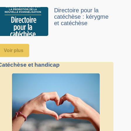
Directoire pour la
catéchèse : kérygme
et catéchèse
Voir plus
Catéchèse et handicap