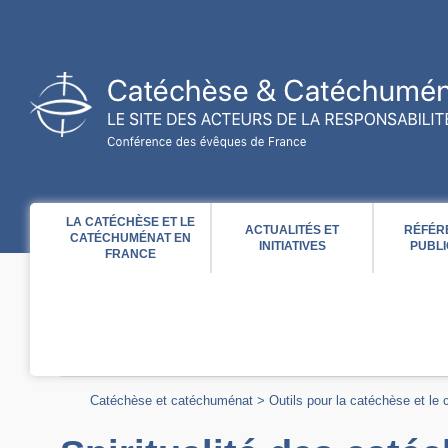
Acces direct au contenu
Acces direct à la recherche
Acces direct au menu
LA CATÉCHÈSE ET LE
ACTUALITÉS ET
RÉFÉR
CATÉCHUMÉNAT EN
INITIATIVES
PUBLI
FRANCE
Catéchèse et catéchuménat
>
Outils pour la catéchèse et le