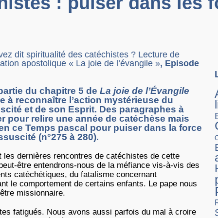
chistes : puiser dans les
ez dit spiritualité des catéchistes ? Lecture de
tation apostolique « La joie de l’évangile »
, Episode
partie du chapitre 5 de
La joie de l’Évangile
 à reconnaître l’action mystérieuse du
cité et de son Esprit. Des paragraphes à
r pour relire une année de catéchèse mais
en ce Temps pascal pour puiser dans la force
suscité (n°275 à 280).
 les dernières rencontres de catéchistes de cette
peut-être entendrons-nous de la méfiance vis-à-vis des
ts catéchétiques, du fatalisme concernant
vant le comportement de certains enfants. Le pape nous
’être missionnaire.
stes fatigués. Nous avons aussi parfois du mal à croire