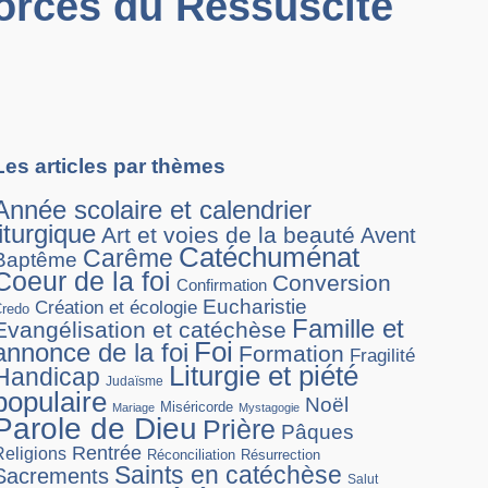
 forces du Ressuscité
Les articles par thèmes
Année scolaire et calendrier
liturgique
Art et voies de la beauté
Avent
Catéchuménat
Carême
Baptême
Coeur de la foi
Conversion
Confirmation
Eucharistie
Création et écologie
Credo
Famille et
Evangélisation et catéchèse
Foi
annonce de la foi
Formation
Fragilité
Liturgie et piété
Handicap
Judaïsme
populaire
Noël
Miséricorde
Mariage
Mystagogie
Parole de Dieu
Prière
Pâques
Rentrée
Religions
Réconciliation
Résurrection
Saints en catéchèse
Sacrements
Salut