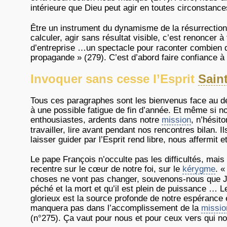
intérieure que Dieu peut agir en toutes circonstanc
Être un instrument du dynamisme de la résurrection 
calculer, agir sans résultat visible, c’est renoncer à
d’entreprise …un spectacle pour raconter combien 
propagande » (279). C’est d’abord faire confiance à 
Invoquer sans cesse l’Esprit
Sain
Tous ces paragraphes sont les bienvenus face au 
à une possible fatigue de fin d’année. Et même si 
enthousiastes, ardents dans notre
mission
, n’hésit
travailler, lire avant pendant nos rencontres bilan. 
laisser guider par l’Esprit rend libre, nous affermit e
Le pape François n’occulte pas les difficultés, mais
recentre sur le cœur de notre foi, sur le
kérygme
. «
choses ne vont pas changer, souvenons-nous que Jé
péché et la mort et qu’il est plein de puissance … L
glorieux est la source profonde de notre espérance 
manquera pas dans l’accomplissement de la
missio
(n°275). Ça vaut pour nous et pour ceux vers qui