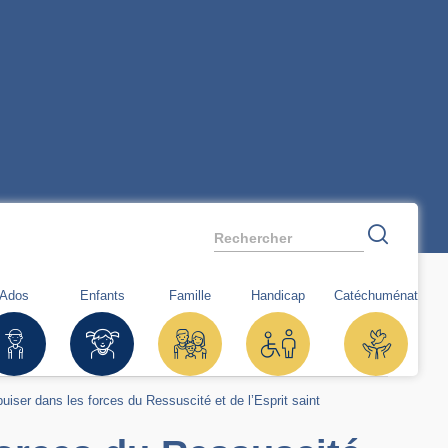
Rechercher
Ados
Enfants
Famille
Handicap
Catéchuménat
 puiser dans les forces du Ressuscité et de l’Esprit saint