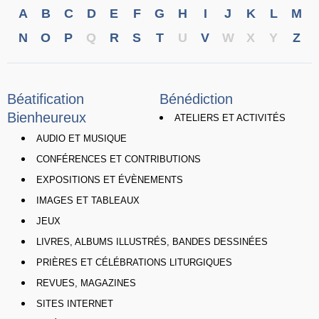
A
B
C
D
E
F
G
H
I
J
K
L
M
N
O
P
Q
R
S
T
U
V
W
X
Y
Z
Béatification
Bénédiction
Bienheureux
ATELIERS ET ACTIVITÉS
AUDIO ET MUSIQUE
CONFÉRENCES ET CONTRIBUTIONS
EXPOSITIONS ET ÉVÈNEMENTS
IMAGES ET TABLEAUX
JEUX
LIVRES, ALBUMS ILLUSTRÉS, BANDES DESSINÉES
PRIÈRES ET CÉLÉBRATIONS LITURGIQUES
REVUES, MAGAZINES
SITES INTERNET