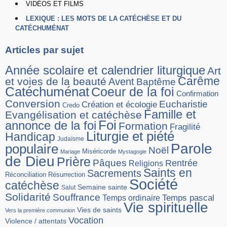
VIDÉOS ET FILMS
LEXIQUE : LES MOTS DE LA CATÉCHÈSE ET DU
CATÉCHUMÉNAT
Articles par sujet
Année scolaire et calendrier liturgique
Art
Carême
et voies de la beauté
Avent
Baptême
Catéchuménat
Coeur de la foi
Confirmation
Conversion
Eucharistie
Création et écologie
Credo
Famille et
Evangélisation et catéchèse
Foi
annonce de la foi
Formation
Fragilité
Liturgie et piété
Handicap
Judaïsme
Parole
populaire
Noël
Miséricorde
Mariage
Mystagogie
de Dieu
Prière
Pâques
Rentrée
Religions
Saints en
Sacrements
Réconciliation
Résurrection
Société
catéchèse
Semaine sainte
Salut
Solidarité
Souffrance
Temps pascal
Temps ordinaire
Vie spirituelle
Vies de saints
Vers la première communion
Vocation
Violence / attentats