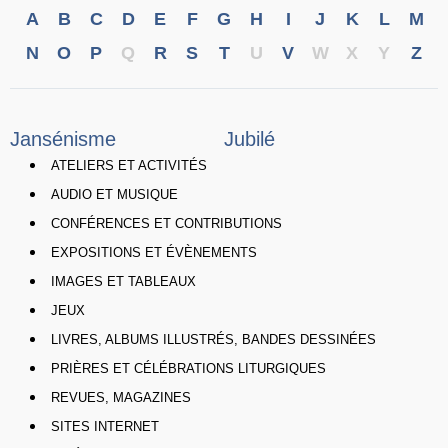
A
B
C
D
E
F
G
H
I
J
K
L
M
N
O
P
Q
R
S
T
U
V
W
X
Y
Z
Jansénisme
Jubilé
ATELIERS ET ACTIVITÉS
AUDIO ET MUSIQUE
CONFÉRENCES ET CONTRIBUTIONS
EXPOSITIONS ET ÉVÈNEMENTS
IMAGES ET TABLEAUX
JEUX
LIVRES, ALBUMS ILLUSTRÉS, BANDES DESSINÉES
PRIÈRES ET CÉLÉBRATIONS LITURGIQUES
REVUES, MAGAZINES
SITES INTERNET