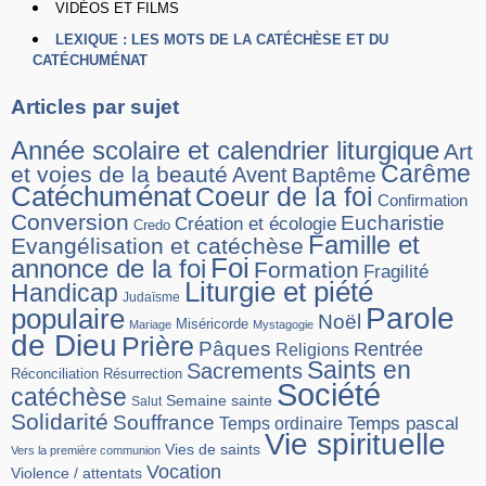
VIDÉOS ET FILMS
LEXIQUE : LES MOTS DE LA CATÉCHÈSE ET DU
CATÉCHUMÉNAT
Articles par sujet
Année scolaire et calendrier liturgique
Art
Carême
et voies de la beauté
Avent
Baptême
Catéchuménat
Coeur de la foi
Confirmation
Conversion
Eucharistie
Création et écologie
Credo
Famille et
Evangélisation et catéchèse
Foi
annonce de la foi
Formation
Fragilité
Liturgie et piété
Handicap
Judaïsme
Parole
populaire
Noël
Miséricorde
Mariage
Mystagogie
de Dieu
Prière
Pâques
Rentrée
Religions
Saints en
Sacrements
Réconciliation
Résurrection
Société
catéchèse
Semaine sainte
Salut
Solidarité
Souffrance
Temps pascal
Temps ordinaire
Vie spirituelle
Vies de saints
Vers la première communion
Vocation
Violence / attentats