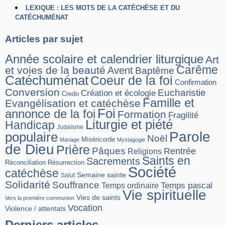
LEXIQUE : LES MOTS DE LA CATÉCHÈSE ET DU
CATÉCHUMÉNAT
Articles par sujet
Année scolaire et calendrier liturgique
Art
Carême
et voies de la beauté
Avent
Baptême
Catéchuménat
Coeur de la foi
Confirmation
Conversion
Eucharistie
Création et écologie
Credo
Famille et
Evangélisation et catéchèse
Foi
annonce de la foi
Formation
Fragilité
Liturgie et piété
Handicap
Judaïsme
Parole
populaire
Noël
Miséricorde
Mariage
Mystagogie
de Dieu
Prière
Pâques
Rentrée
Religions
Saints en
Sacrements
Réconciliation
Résurrection
Société
catéchèse
Semaine sainte
Salut
Solidarité
Souffrance
Temps pascal
Temps ordinaire
Vie spirituelle
Vies de saints
Vers la première communion
Vocation
Violence / attentats
Derniers articles