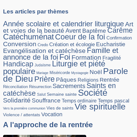
Les articles par thèmes
Année scolaire et calendrier liturgique
Art
Carême
et voies de la beauté
Avent
Baptême
Catéchuménat
Coeur de la foi
Confirmation
Conversion
Eucharistie
Création et écologie
Credo
Famille et
Evangélisation et catéchèse
Foi
annonce de la foi
Formation
Fragilité
Liturgie et piété
Handicap
Judaïsme
Parole
populaire
Noël
Miséricorde
Mariage
Mystagogie
de Dieu
Prière
Pâques
Rentrée
Religions
Saints en
Sacrements
Réconciliation
Résurrection
Société
catéchèse
Semaine sainte
Salut
Solidarité
Souffrance
Temps pascal
Temps ordinaire
Vie spirituelle
Vies de saints
Vers la première communion
Vocation
Violence / attentats
A l'approche de la rentrée