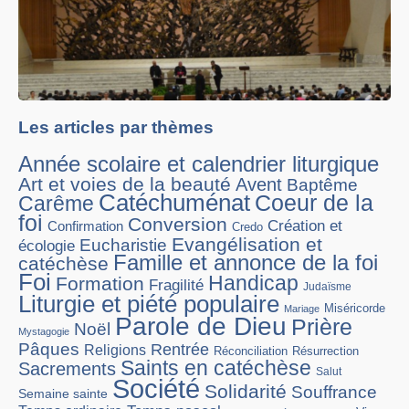
Les articles par thèmes
Année scolaire et calendrier liturgique
Art et voies de la beauté
Avent
Baptême
Catéchuménat
Coeur de la
Carême
foi
Conversion
Création et
Confirmation
Credo
Evangélisation et
Eucharistie
écologie
Famille et annonce de la foi
catéchèse
Foi
Handicap
Formation
Fragilité
Judaïsme
Liturgie et piété populaire
Miséricorde
Mariage
Parole de Dieu
Prière
Noël
Mystagogie
Pâques
Rentrée
Religions
Réconciliation
Résurrection
Saints en catéchèse
Sacrements
Salut
Société
Solidarité
Souffrance
Semaine sainte