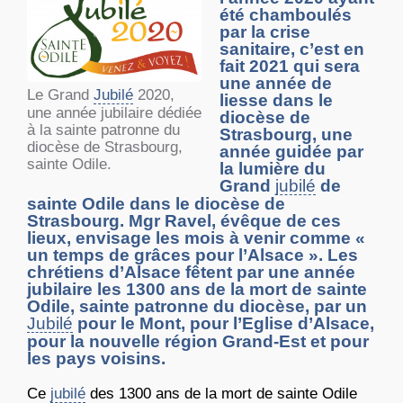
été chamboulés
par la crise
sanitaire, c’est en
fait 2021 qui sera
une année de
Le Grand
Jubilé
2020,
liesse dans le
une année jubilaire dédiée
diocèse de
à la sainte patronne du
Strasbourg, une
diocèse de Strasbourg,
année guidée par
sainte Odile.
la lumière du
Grand
jubilé
de
sainte Odile dans le diocèse de
Strasbourg. Mgr Ravel, évêque de ces
lieux, envisage les mois à venir comme «
un temps de grâces pour l’Alsace ». Les
chrétiens d’Alsace fêtent par une année
jubilaire les 1300 ans de la mort de sainte
Odile, sainte patronne du diocèse, par un
Jubilé
pour le Mont, pour l’Eglise d’Alsace,
pour la nouvelle région Grand-Est et pour
les pays voisins.
Ce
jubilé
des 1300 ans de la mort de sainte Odile