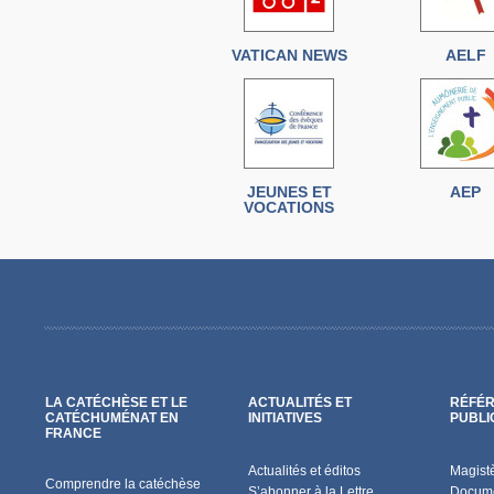
VATICAN NEWS
AELF
JEUNES ET
AEP
VOCATIONS
LA CATÉCHÈSE ET LE
ACTUALITÉS ET
RÉFÉR
CATÉCHUMÉNAT EN
INITIATIVES
PUBLI
FRANCE
Actualités et éditos
Magist
Comprendre la catéchèse
S’abonner à la Lettre
Docume