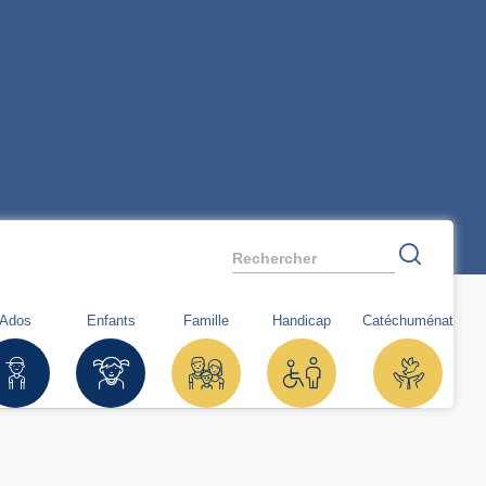
Rechercher
Ados
Enfants
Famille
Handicap
Catéchuménat