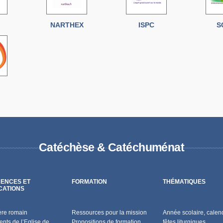
NARTHEX
ISPC
S
Catéchèse & Catéchuménat
ENCES ET
FORMATION
THÉMATIQUES
CATIONS
ère romain
Ressources pour la mission
Année scolaire, calend
nts de l’Eglise de
Propositions de formation
fêtes liturgiques