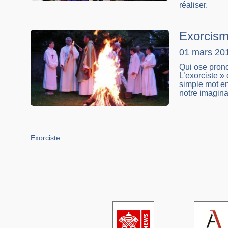
réaliser.
Exorcism
01 mars 20
Qui ose prono
L’exorciste » 
simple mot en
notre imagina
Exorciste