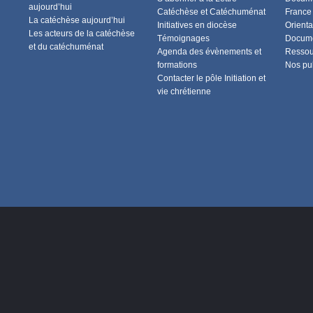
aujourd’hui
Catéchèse et Catéchuménat
France
La catéchèse aujourd’hui
Initiatives en diocèse
Orienta
Les acteurs de la catéchèse
Témoignages
Docume
et du catéchuménat
Agenda des évènements et
Ressou
formations
Nos pu
Contacter le pôle Initiation et
vie chrétienne