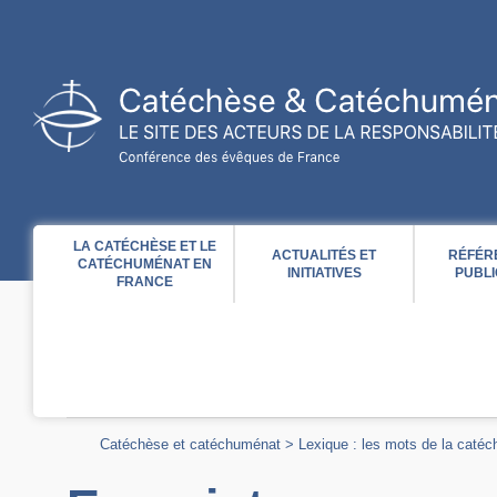
Acces direct au contenu
Acces direct à la recherche
Acces direct au menu
LA CATÉCHÈSE ET LE
ACTUALITÉS ET
RÉFÉR
CATÉCHUMÉNAT EN
INITIATIVES
PUBLI
FRANCE
Catéchèse et catéchuménat
>
Lexique : les mots de la caté