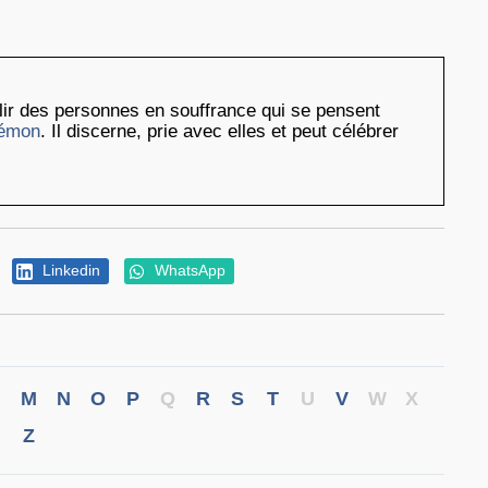
illir des personnes en souffrance qui se pensent
émon
. Il discerne, prie avec elles et peut célébrer
Linkedin
WhatsApp
M
N
O
P
Q
R
S
T
U
V
W
X
Z