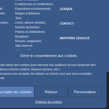
Conférences et contributions
té
Expositions et évènements
LEXIQUE
nnée
Images et tableaux
Jeux
isation
Livres, albums illustrés,
CONTACT
bandes dessinées
Prières et célébrations
liturgiques
MENTIONS LÉGALES
Revues, magazines
Sites Internet
Vidéos et films
POLITIQUE DE COOKIES
Flux RSS
Gérer le consentement aux cookies
site utilise des cookies pour mesurer son audience et vous proposer des
tenus enrichis (vidéos, réseaux sociaux, etc.).
s pouvez les accepter, les refuser ou choisir ceux que vous souhaitez
iver.
ccepter les cookies
Refuser
Personnaliser
Politique de cookies