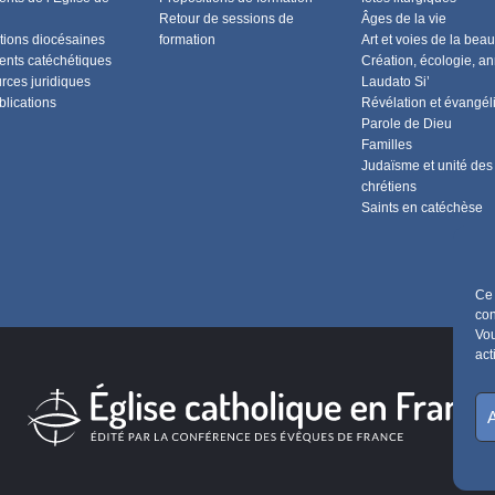
Retour de sessions de
Âges de la vie
tions diocésaines
formation
Art et voies de la beau
nts catéchétiques
Création, écologie, a
rces juridiques
Laudato Si’
blications
Révélation et évangél
Parole de Dieu
Familles
Judaïsme et unité des
chrétiens
Saints en catéchèse
Ce 
con
Vou
act
A