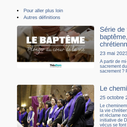
Pour aller plus loin
Autres définitions
Série de
baptême, 
chrétien
23 mai 202
A partir de m
sacrement du 
sacrement ? F
Le chemi
25 octobre 
Le chemineme
la vie chréti
et réclame no
initiative de
vécus se font