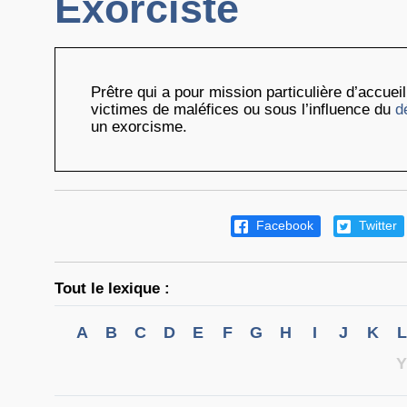
Exorciste
Prêtre qui a pour mission particulière d’accue
victimes de maléfices ou sous l’influence du
d
un exorcisme.
Facebook
Twitter
Tout le lexique :
A
B
C
D
E
F
G
H
I
J
K
L
Y