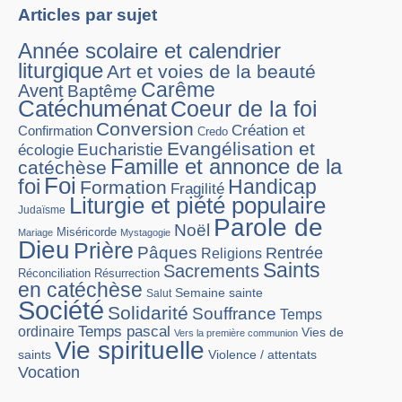
Articles par sujet
Année scolaire et calendrier
liturgique
Art et voies de la beauté
Carême
Avent
Baptême
Catéchuménat
Coeur de la foi
Conversion
Création et
Confirmation
Credo
Evangélisation et
Eucharistie
écologie
Famille et annonce de la
catéchèse
Foi
foi
Handicap
Formation
Fragilité
Liturgie et piété populaire
Judaïsme
Parole de
Noël
Miséricorde
Mariage
Mystagogie
Dieu
Prière
Pâques
Rentrée
Religions
Saints
Sacrements
Réconciliation
Résurrection
en catéchèse
Semaine sainte
Salut
Société
Solidarité
Souffrance
Temps
Temps pascal
ordinaire
Vies de
Vers la première communion
Vie spirituelle
Violence / attentats
saints
Vocation