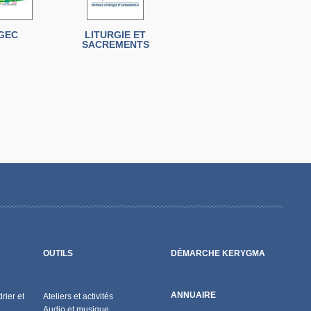
GEC
LITURGIE ET
SACREMENTS
OUTILS
DÉMARCHE KERYGMA
ANNUAIRE
rier et
Ateliers et activités
Audio et musique