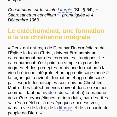
Constitution
sur
la
sainte
Liturgie
(SL, § 64),
«
Sacrosanctum
concilium
»,
promulguée
le 4
Décembre
1963.
Le catéchuménat, une formation
à la vie chrétienne intégrale
«
Ceux
qui
ont
reçu
de
Dieu
par
l’intermédiaire
de
l’Église
la
foi
au Christ,
doivent
être
admis
au
catéchuménat
par des
cérémonies
liturgiques
. Le
catéchuménat
n’est
point un simple
exposé
des
dogmes
et des
préceptes
,
mais
une
formation
à
la
vie
chrétienne
intégrale
et un
apprentissage
mené
à
la
façon
qui
convient
; formation et
apprentissage
par
lesquels
les disciples
sont
unis
au Christ
leur
Maître
. Les
catéchumènes
doivent
donc
être
initiés
comme
il
faut
au
mystère
du
salut
et
à
) la
pratique
des
m?urs
évangéliques
, et
introduits
, par des rites
sacrés
à
célébrer
à
des
époques
successives
,
dans
la vie de la
foi
, de la
liturgie
et de la
charité
du
peuple
de
Dieu
. »