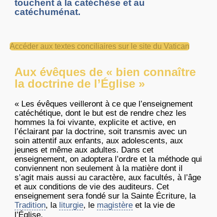
touchent à la catéchèse et au
catéchuménat.
Accéder aux textes conciliaires sur le site du Vatican
Aux évêques de « bien connaître
la doctrine de l’Église »
« Les
évêques
veilleront
à
ce
que
l’enseignement
catéchétique
,
dont
le but
est
de
rendre
chez
les
hommes
la
foi
vivante
,
explicite
et active, en
l’éclairant
par la doctrine,
soit
transmis
avec
un
soin
attentif
aux
enfants
, aux adolescents, aux
jeunes
et
même
aux
adultes
.
Dans
cet
enseignement
, on
adoptera
l’ordre
et la
méthode
qui
conviennent
non
seulement
à
la
matière
dont
il
s’agit
mais
aussi
au
caractère
, aux
facultés
,
à
l’âge
et aux conditions de vie des
auditeurs
.
Cet
enseignement
sera
fondé
sur
la
Sainte
Écriture
, la
Tradition
, la
liturgie
, le
magistère
et la vie de
l’Église
.