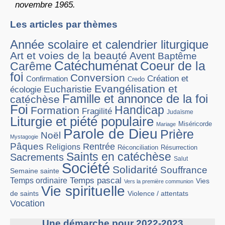
novembre
1965.
Les articles par thèmes
Année scolaire et calendrier liturgique
Art et voies de la beauté
Avent
Baptême
Catéchuménat
Coeur de la
Carême
foi
Conversion
Création et
Confirmation
Credo
Evangélisation et
Eucharistie
écologie
Famille et annonce de la foi
catéchèse
Foi
Handicap
Formation
Fragilité
Judaïsme
Liturgie et piété populaire
Miséricorde
Mariage
Parole de Dieu
Prière
Noël
Mystagogie
Pâques
Rentrée
Religions
Réconciliation
Résurrection
Saints en catéchèse
Sacrements
Salut
Société
Solidarité
Souffrance
Semaine sainte
Temps pascal
Temps ordinaire
Vies
Vers la première communion
Vie spirituelle
Violence / attentats
de saints
Vocation
Une démarche pour 2022-2023