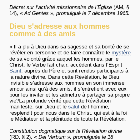
Décret
sur
l’activité
missionnaire
de
l’Église
(AM, §
14)
, « Ad
Gentes
»,
promulgué
le 7
décembre
1965.
Dieu s’adresse aux hommes
comme à des amis
« Il a
plu
à
Dieu
dans
sa
sagesse
et
sa
bonté
de se
révéler
en
personne
et de faire
connaître
le
mystère
de
sa
volonté
grâce
auquel
les
hommes
, par le
Christ, le
Verbe
fait chair,
accèdent
dans
l’Esprit
Saint
,
auprès
du
Père
et
sont
rendus
participants
à
la nature divine.
Dans
cette
Révélation
, le
Dieu
invisible
s’adresse
aux
hommes
en son immense
amour
ainsi
qu’à
des
amis
,
il
s’entretient
avec
eux
pour les inviter et les
admettre
à
partager
sa
propre
vie?La
profonde
vérité
que
cette
Révélation
manifeste
,
sur
Dieu
et le
salut
de
l’homme
,
resplendit
pour
nous
dans
le Christ, qui
est
à
la
foi
le
Médiateur
et la
plénitude
de
toute
la
Révélation
.
Constitution
dogmatique
sur
la
Révélation
divine
(RD, § 2)
, « Dei
Verbum
»,
promulguée
le 18