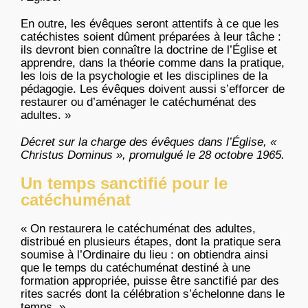
En
outre
, les
évêques
seront
attentifs
à
ce
que
les
catéchistes
soient
dûment
préparées
à
leur
tâche
:
ils
devront
bien
connaître
la doctrine de
l’Église
et
apprendre
,
dans
la
théorie
comme
dans
la
pratique
,
les
lois
de la
psychologie
et les disciplines de la
pédagogie
. Les
évêques
doivent
aussi
s’efforcer
de
restaurer
ou
d’aménager
le
catéchuménat
des
adultes
. »
Décret
sur
la charge des
évêques
dans
l’Église
, «
Christus
Dominus
»,
promulgué
le 28
octobre
1965.
Un temps sanctifié pour le
catéchuménat
« On
restaurera
le
catéchuménat
des
adultes
,
distribué
en
plusieurs
étapes
,
dont
la
pratique
sera
soumise
à
l’Ordinaire
du lieu : on
obtiendra
ainsi
que
le temps du
catéchuménat
destiné
à
une
formation
appropriée
,
puisse
être
sanctifié
par des
rites
sacrés
dont
la
célébration
s’échelonne
dans
le
temps. »