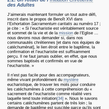
des Adultes
J’aimerais maintenant formuler un tout autre défi,
inscrit dans le propos de Benoît XVI dans
l’Exhortation
Sacramentum caritatis
au numéro 17 ;
je cite : « Si l’eucharistie est véritablement source
et sommet de la vie et de la
mission
de l’Eglise …
nous devons nous demander si, dans nos
communautés chrétiennes [et dans nos équipes de
catéchuménat], le lien étroit entre le baptême, la
confirmation et l’eucharistie est suffisamment
perçu. Il ne faut jamais oublier, en effet, que nous
sommes baptisés et confirmés en vue de
l’eucharistie. »
Il n’est pas facile pour des accompagnateurs,
même vivant profondément du
mystère
eucharistique, de trouver les mots pour conduire
les catéchumènes à cette compréhension du «
sacrement de l’eucharistie comme réalité vers
laquelle tend toute initiation
[34]
». Nous le savons
certains catéchumènes partent de très loin ; la
demande de baptême est suscitée parce qu’ils sont