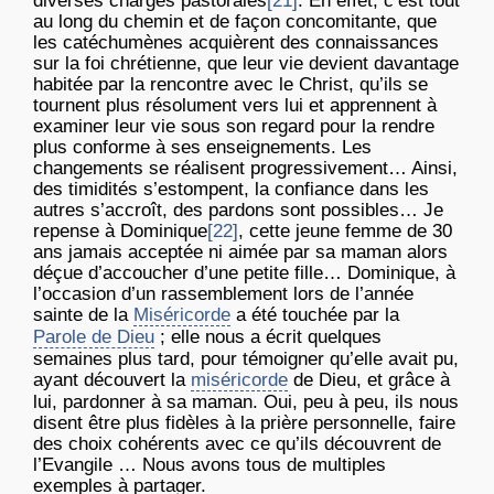
diverses charges pastorales
[21]
. En effet, c’est tout
au long du chemin et de façon concomitante, que
les catéchumènes acquièrent des connaissances
sur la foi chrétienne, que leur vie devient davantage
habitée par la rencontre avec le Christ, qu’ils se
tournent plus résolument vers lui et apprennent à
examiner leur vie sous son regard pour la rendre
plus conforme à ses enseignements. Les
changements se réalisent progressivement… Ainsi,
des timidités s’estompent, la confiance dans les
autres s’accroît, des pardons sont possibles… Je
repense à Dominique
[22]
, cette jeune femme de 30
ans jamais acceptée ni aimée par sa maman alors
déçue d’accoucher d’une petite fille… Dominique, à
l’occasion d’un rassemblement lors de l’année
sainte de la
Miséricorde
a été touchée par la
Parole de Dieu
; elle nous a écrit quelques
semaines plus tard, pour témoigner qu’elle avait pu,
ayant découvert la
miséricorde
de Dieu, et grâce à
lui, pardonner à sa maman. Oui, peu à peu, ils nous
disent être plus fidèles à la prière personnelle, faire
des choix cohérents avec ce qu’ils découvrent de
l’Evangile … Nous avons tous de multiples
exemples à partager.