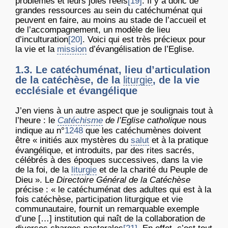
problèmes et leurs joies réels
[19]
. Il y a donc de
grandes ressources au sein du catéchuménat qui
peuvent en faire, au moins au stade de l’accueil et
de l’accompagnement, un modèle de lieu
d’inculturation
[20]
. Voici qui est très précieux pour
la vie et la
mission
d’évangélisation de l’Eglise.
1.3. Le catéchuménat, lieu d’articulation
de la catéchèse, de la
liturgie
, de la vie
ecclésiale et évangélique
J’en viens à un autre aspect que je soulignais tout à
l’heure : le
Catéchisme
de l’Eglise catholique
nous
indique au n°
1248
que les catéchumènes doivent
être « initiés aux mystères du
salut
et à la pratique
évangélique, et introduits, par des rites sacrés,
célébrés à des époques successives, dans la vie
de la foi, de la
liturgie
et de la charité du Peuple de
Dieu ». Le
Directoire Général de la Catéchèse
précise : « le catéchuménat des adultes qui est à la
fois catéchèse, participation liturgique et vie
communautaire, fournit un remarquable exemple
d’une […] institution qui naît de la collaboration de