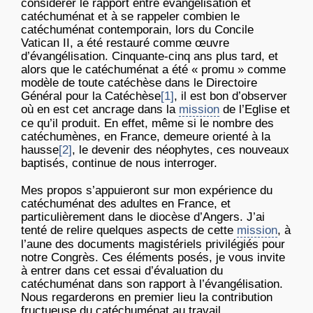
considérer le rapport entre évangélisation et
catéchuménat et à se rappeler combien le
catéchuménat contemporain, lors du Concile
Vatican II, a été restauré comme œuvre
d’évangélisation. Cinquante-cinq ans plus tard, et
alors que le catéchuménat a été « promu » comme
modèle de toute catéchèse dans le Directoire
Général pour la Catéchèse
[1]
, il est bon d’observer
où en est cet ancrage dans la
mission
de l’Eglise et
ce qu’il produit. En effet, même si le nombre des
catéchumènes, en France, demeure orienté à la
hausse
[2]
, le devenir des néophytes, ces nouveaux
baptisés, continue de nous interroger.
Mes propos s’appuieront sur mon expérience du
catéchuménat des adultes en France, et
particulièrement dans le diocèse d’Angers. J’ai
tenté de relire quelques aspects de cette
mission
, à
l’aune des documents magistériels privilégiés pour
notre Congrès. Ces éléments posés, je vous invite
à entrer dans cet essai d’évaluation du
catéchuménat dans son rapport à l’évangélisation.
Nous regarderons en premier lieu la contribution
fructueuse du catéchuménat au travail