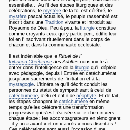
essentielle… Au fil des étapes liturgiques et des
célébrations, le
mystère
de la foi est célébré, le
mystère
pascal actualisé, le peuple rassemblé est
inscrit dans une
Tradition
vivante et introduit au
Royaume de Dieu. Peu à peu, la
liturgie
constitue
comme croyants ceux qui y participent, édifie leur
foi en l’inscrivant rituellement dans le corps de
chacun et dans la communauté ecclésiale.
Il est indéniable que le
Rituel de l’
Initiation Chrétienne
des Adultes
nous invite à
entrer dans l’intelligence de la
liturgie
qu’il déploie
avec pédagogie, depuis l’Entrée en catéchuménat
jusqu’aux sacrements de l’initiation et à la
mystagogie
. L’itinéraire qu’il décrit conduit les
personnes du statut de sympathisant à celui de
catéchumène
, d’élu et enfin de
néophyte
. Et de fait,
les étapes changent le
catéchumène
en même
temps qu’elles célèbrent une transformation
progressive qui s’est réalisée sur le chemin vers
chaque étape ; les accompagnateurs en témoignent
: il y un « avant » et un « après » nous disent-ils !
Ces célébrations sont aussi l’occasion d’une