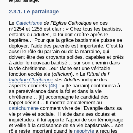
le parrainage.
2.3.1. Le parrainage
Le
Catéchisme
de l’Eglise Catholique
en ces
n°1254 et 1255 est clair : « Chez tous les baptisés,
enfants ou adultes, la foi doit croître après le
baptême… Pour que la grâce baptismale puisse se
déployer, l’aide des parents est importante. C’est là
aussi le rôle du parrain ou de la marraine, qui
doivent être des croyants solides, capables et prêts
à aider le nouveau baptisé… sur son chemin dans
la vie chrétienne. Leur tâche est une véritable
fonction ecclésiale (
officium
). » Le
Rituel de l’
Initiation Chrétienne
des Adultes
indique des
aspects concrets
[48]
: « [le parrain] contribuera à
sa persévérance dans la foi et dans la vie
chrétienne… [il] accompagne le candidat dès
l’appel décisif… Il montre amicalement au
catéchumène
comment vivre de l’Evangile dans sa
vie privée et sociale, il l’aide dans ses doutes et
inquiétudes, il lui apporte l’appui de son témoignage
et veille à la croissance de sa vie baptismale… son
rôle reste important quand le
néophyte
a reçu les