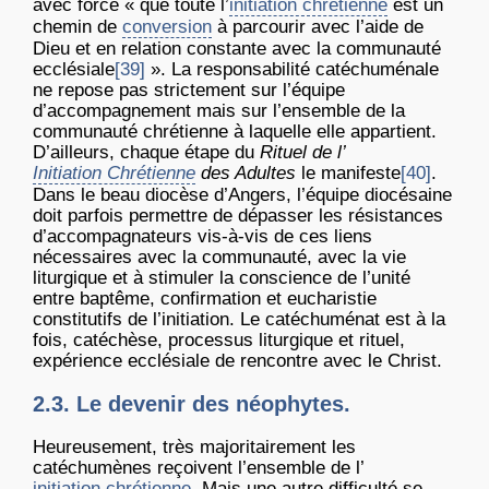
avec force « que toute l’
initiation chrétienne
est un
chemin de
conversion
à parcourir avec l’aide de
Dieu et en relation constante avec la communauté
ecclésiale
[39]
». La responsabilité catéchuménale
ne repose pas strictement sur l’équipe
d’accompagnement mais sur l’ensemble de la
communauté chrétienne à laquelle elle appartient.
D’ailleurs, chaque étape du
Rituel de l’
Initiation Chrétienne
des Adultes
le manifeste
[40]
.
Dans le beau diocèse d’Angers, l’équipe diocésaine
doit parfois permettre de dépasser les résistances
d’accompagnateurs vis-à-vis de ces liens
nécessaires avec la communauté, avec la vie
liturgique et à stimuler la conscience de l’unité
entre baptême, confirmation et eucharistie
constitutifs de l’initiation. Le catéchuménat est à la
fois, catéchèse, processus liturgique et rituel,
expérience ecclésiale de rencontre avec le Christ.
2.3. Le devenir des néophytes.
Heureusement, très majoritairement les
catéchumènes reçoivent l’ensemble de l’
initiation chrétienne
. Mais une autre difficulté se