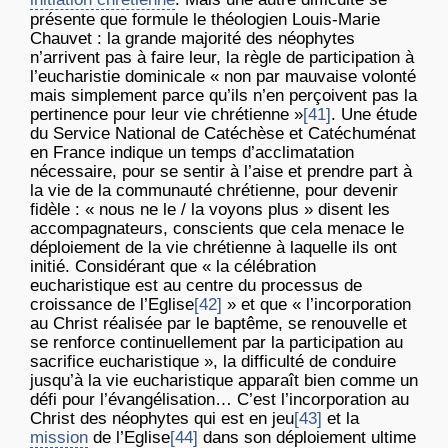
présente que formule le théologien Louis-Marie
Chauvet : la grande majorité des néophytes
n’arrivent pas à faire leur, la règle de participation à
l’eucharistie dominicale « non par mauvaise volonté
mais simplement parce qu’ils n’en perçoivent pas la
pertinence pour leur vie chrétienne »
[41]
. Une étude
du Service National de Catéchèse et Catéchuménat
en France indique un temps d’acclimatation
nécessaire, pour se sentir à l’aise et prendre part à
la vie de la communauté chrétienne, pour devenir
fidèle : « nous ne le / la voyons plus » disent les
accompagnateurs, conscients que cela menace le
déploiement de la vie chrétienne à laquelle ils ont
initié. Considérant que « la célébration
eucharistique est au centre du processus de
croissance de l’Eglise
[42]
» et que « l’incorporation
au Christ réalisée par le baptême, se renouvelle et
se renforce continuellement par la participation au
sacrifice eucharistique », la difficulté de conduire
jusqu’à la vie eucharistique apparaît bien comme un
défi pour l’évangélisation… C’est l’incorporation au
Christ des néophytes qui est en jeu
[43]
et la
mission
de l’Eglise
[44]
dans son déploiement ultime