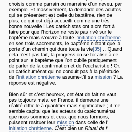
choisis comme parrain ou marraine d’un neveu, par
exemple. Et massivement, la demande des adultes
qui se présentent est celle du baptême, rien de
plus, ce qui est déjà accueilli comme une très
bonne nouvelle ! Les catéchistes ont alors fort à
faire pour que l’horizon ne reste pas rivé sur le
baptême mais s’ouvre à toute l’
initiation chrétienne
en ses trois sacrements, le baptême n’étant que la
porte d’un chemin qui dure toute la vie
[35]
… Quand
cela n’est pas fait, la progression se focalise à ce
point sur le baptême que l’on oublie pratiquement
de parler de la confirmation et de l’eucharistie ! Or,
un catéchuménat qui ne conduit pas à la plénitude
de l’
initiation chrétienne
assume-t’il sa
mission
? La
réponse est négative.
Bien sûr et c’est heureux, cet état de fait ne vaut
pas toujours mais, en France, il demeure une
réalité difficile à quantifier mais significative ; il me
semble capital que les acteurs du catéchuménat
que nous sommes et ceux que nous formons,
puissent resituer leur
mission
dans celle de l’
initiation chrétienne
. C’est bien un
Rituel de l’