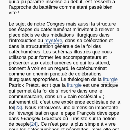
qui a pu paraître insensé au début, est ressenti à
l’approche du baptême comme étant passé bien
vite !
Le sujet de notre Congrès mais aussi la structure
des étapes du catéchuménat m’invitent à relever la
place décisive des médiations liturgiques dans
l’introduction au
mystère
, dans sa célébration et
dans la structuration générale de la foi des
catéchumènes. Les schémas illustrés que nous
utilisons pour former les accompagnateurs et
présenter aux catéchumènes ce qui les attend,
donnent à voir en un regard, le catéchuménat
comme un chemin ponctué de célébrations
liturgiques appropriées. Le théologien de la
liturgie
Patrick Prétot, écrit que la
liturgie
est une pratique
qui permet à la foi de s’inscrire dans une ie
communautaire, dans un « bain ecclésial » ;
autrement dit, c’est une expérience ecclésiale de la
foi
[23]
. Nous retrouvons une dimension importante
de l’évangélisation que le pape François développe
dans
Evangelii Gaudium
où il insiste sur la notion
de peuple
[24]
. Ce n’est pas la plus simple à vivre
pour les catéchumènes et néophytes, mais elle est