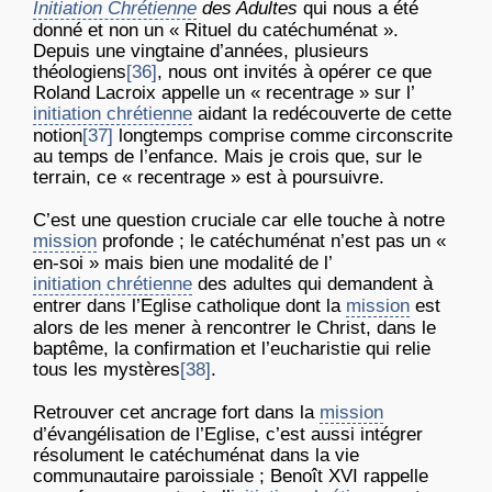
Initiation Chrétienne
des Adultes
qui nous a été
donné et non un « Rituel du catéchuménat ».
Depuis une vingtaine d’années, plusieurs
théologiens
[36]
, nous ont invités à opérer ce que
Roland Lacroix appelle un « recentrage » sur l’
initiation chrétienne
aidant la redécouverte de cette
notion
[37]
longtemps comprise comme circonscrite
au temps de l’enfance. Mais je crois que, sur le
terrain, ce « recentrage » est à poursuivre.
C’est une question cruciale car elle touche à notre
mission
profonde ; le catéchuménat n’est pas un «
en-soi » mais bien une modalité de l’
initiation chrétienne
des adultes qui demandent à
entrer dans l’Eglise catholique dont la
mission
est
alors de les mener à rencontrer le Christ, dans le
baptême, la confirmation et l’eucharistie qui relie
tous les mystères
[38]
.
Retrouver cet ancrage fort dans la
mission
d’évangélisation de l’Eglise, c’est aussi intégrer
résolument le catéchuménat dans la vie
communautaire paroissiale ; Benoît XVI rappelle