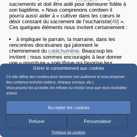
sacrements et doit être aidé pour demeurer fidèle à
son baptême. » Nous comprenons combien il
pourra aussi aider à « cultiver dans les cœurs le
désir constant du sacrement de l’eucharistie
[49]
».
Ces quelques éléments nous invitent certainement :
à impliquer le parrain, la marraine, dans les
rencontres diocésaines qui jalonnent le
cheminement du
catéchumène
. Beaucoup les
invitent ; nous sommes encouragés à leur donner
une « nourriture » spécifique qui favorise leur
Gérer le consentement aux cookies
mission
, leur fonction de parrain ou marraine.
à former les accompagnateurs locaux pour que
Ce site utilise des cookies pour mesurer son audience et vous proposer
le choix du parrain prenne place dans la vie de
des contenus enrichis (vidéos, réseaux sociaux, etc.).
l’équipe, en termes de discernement. C’est
Vous pouvez les accepter, les refuser ou choisir ceux que vous souhaitez
l’occasion pour le
catéchumène
de se projeter sur
activer.
sa vie chrétienne, le baptême n’étant que le début
d’une vie chrétienne qui aura besoin d’être
Accepter les cookies
soutenue.
Refuser
Personnaliser
2.3.2. La
mystagogie
Politique de cookies
L’autre aspect, présent dans la structure du