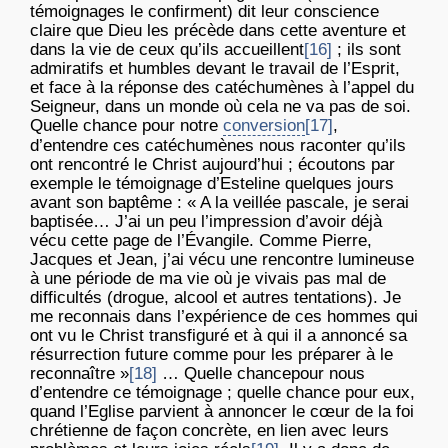
témoignages le confirment) dit leur conscience
claire que Dieu les précède dans cette aventure et
dans la vie de ceux qu’ils accueillent
[16]
; ils sont
admiratifs et humbles devant le travail de l’Esprit,
et face à la réponse des catéchumènes à l’appel du
Seigneur, dans un monde où cela ne va pas de soi.
Quelle chance pour notre
conversion
[17]
,
d’entendre ces catéchumènes nous raconter qu’ils
ont rencontré le Christ aujourd’hui ; écoutons par
exemple le témoignage d’Esteline quelques jours
avant son baptême : « A la veillée pascale, je serai
baptisée… J’ai un peu l’impression d’avoir déjà
vécu cette page de l’Évangile. Comme Pierre,
Jacques et Jean, j’ai vécu une rencontre lumineuse
à une période de ma vie où je vivais pas mal de
difficultés (drogue, alcool et autres tentations). Je
me reconnais dans l’expérience de ces hommes qui
ont vu le Christ transfiguré et à qui il a annoncé sa
résurrection future comme pour les préparer à le
reconnaître »
[18]
… Quelle chancepour nous
d’entendre ce témoignage ; quelle chance pour eux,
quand l’Eglise parvient à annoncer le cœur de la foi
chrétienne de façon concrète, en lien avec leurs