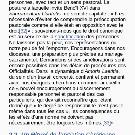
personnes, avec tact et un sens pastoral. La
posture à laquelle invite Benoît XVI dans
Sacramentum Caritatis
me semble capitale : « Il est
nécessaire d’éviter de comprendre la préoccupation
pastorale comme si elle était en opposition avec le
droit
[32]
» : souvenons-nous que le droit canonique
est au service de la
sanctification
des personnes.
Ne laissons pas la peur, nos représentations ou
notre peu de foi l’emporter. Encourageons dans nos
diocèses, une préparation plus précise au mariage
sacramentel. Demandons si des améliorations sont
encore possibles dans les délais de procédures des
Officialités. Dans la dynamique d’
Amoris Laetitia
,
du sein d’un travail concerté, confiant et permanent
avec nos évêques, cherchons comment accueillir
ce « nouvel encouragement au discernement
responsable personnel et pastoral des cas
particuliers, qui devrait reconnaître que, étant
donné que « le degré de responsabilité n’est pas le
même dans tous les cas », les conséquences ou
les effets d’une norme ne doivent pas
nécessairement être toujours les mêmes.
[33]
»
2.2.
Un Rituel de l’
Initiation Chrétienne