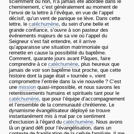
sciemment ou non, n’a jamais été abordée dans le
cheminement, c’est généralement au moment de
l’envoi de la lettre à l’évêque, en vue de l’appel
décisif, qu’un vent de panique se lève. Dans cette
lettre, le
catéchumène
, du sein d’une belle et
grande confiance, s’ouvre à son pasteur des
événements majeurs de sa vie où l’appel du
Seigneur s’est fait entendre, et il arrive
qu’apparaisse une situation matrimoniale qui
remette en cause la possibilité du baptême.
Comment, quarante jours avant Pâques, faire
comprendre à ce
catéchumène
, plus heureux que
jamais de voir son baptême tout proche, que cette
histoire dont la page était « tournée », vient
compromettre l’entrée dans la vie nouvelle ? C’est
une
mission
quasi-impossible, et nous savons les
retentissements humains et spirituels tant pour le
catéchumène
, que pour l’équipe d’accompagnement
et l’ensemble de la communauté chrétienne. Le
dynamisme évangélisateur déployé se trouve
instantanément mis à mal par ce sentiment
d’exclusion à l’égard du
catéchumène
. Nous avons
là un grand défi pour l’évangélisation, dans un
contexte de fragilisation de la cellule familiale. Il me