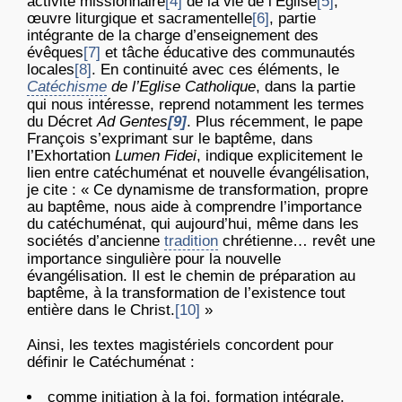
activité missionnaire
[4]
de la vie de l’Eglise
[5]
,
œuvre liturgique et sacramentelle
[6]
, partie
intégrante de la charge d’enseignement des
évêques
[7]
et tâche éducative des communautés
locales
[8]
. En continuité avec ces éléments, le
Catéchisme
de l’Eglise Catholique
, dans la partie
qui nous intéresse, reprend notamment les termes
du Décret
Ad Gentes
[9]
. Plus récemment, le pape
François s’exprimant sur le baptême, dans
l’Exhortation
Lumen Fidei
, indique explicitement le
lien entre catéchuménat et nouvelle évangélisation,
je cite : « Ce dynamisme de transformation, propre
au baptême, nous aide à comprendre l’importance
du catéchuménat, qui aujourd’hui, même dans les
sociétés d’ancienne
tradition
chrétienne… revêt une
importance singulière pour la nouvelle
évangélisation. Il est le chemin de préparation au
baptême, à la transformation de l’existence tout
entière dans le Christ.
[10]
»
Ainsi, les textes magistériels concordent pour
définir le Catéchuménat :
comme initiation à la foi, formation intégrale,