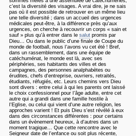
sommes mêlés à une assemblée de catéchumènes,
c’est la diversité des visages. A vrai dire, je ne sais
pas où il est possible de retrouver en un même lieu
une telle diversité ; dans un accueil des urgences
médicales peut-être, à la différence près qu’aux
urgences, on cherche à recouvrir un corps « sain et
sauf » plus qu’à entrer dans le
salut
promis par
Dieu… Ou dans le public d’une finale de Coupe du
monde de football, nous l’avons vu cet été ! Bref,
dans un rassemblement, dans une équipe de
catéchuménat, le monde est là, avec ses
périphéries, ses habitants des villes et des
campagnes, des personnes analphabètes ou
érudites, chefs d’entreprise, ouvriers, retraités,
étudiants, réfugiés, etc. Leurs chemins vers Dieu
sont divers : entre celui à qui les parents ont laissé
le choix confessionnel pour l’âge adulte, entre cet
autre qui a grandi dans une famille hostile à
l’Eglise, ou celui qui vient d’une autre religion, les
approches varient ! Et puis Dieu s’est révélé à eux
dans des circonstances différentes : pour certains
dans un évènement heureux, à d’autres dans un
moment tragique… Que cette rencontre avec le
Seigneur date de l’enfance ou soit plus récente,