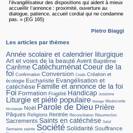
l’évangélisateur des dispositions qui aident à mieux
accueillir l’annonce : proximité, ouverture au
dialogue, patience, accueil cordial qui ne condamne
pas. » (EG 165)
Pietro Biaggi
Les articles par thèmes
Année scolaire et calendrier liturgique
Art et voies de la beauté
Avent
Baptême
Catéchuménat
Coeur de la
Carême
foi
Conversion
Création et
Confirmation
Credo
Evangélisation et
Eucharistie
écologie
Famille et annonce de la foi
catéchèse
Foi
Handicap
Formation
Fragilité
Judaïsme
Liturgie et piété populaire
Miséricorde
Mariage
Parole de Dieu
Prière
Noël
Mystagogie
Pâques
Rentrée
Religions
Réconciliation
Résurrection
Saints en catéchèse
Sacrements
Salut
Société
Solidarité
Souffrance
Semaine sainte