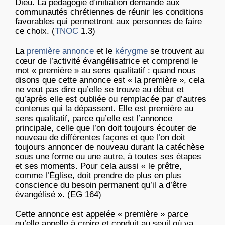
Dieu. La pédagogie d’initiation demande aux
communautés chrétiennes de réunir les conditions
favorables qui permettront aux personnes de faire
ce choix. (
TNOC
1.3)
La
première annonce
et le
kérygme
se trouvent au
cœur de l’activité évangélisatrice et comprend le
mot « première » au sens qualitatif : quand nous
disons que cette annonce est « la première », cela
ne veut pas dire qu’elle se trouve au début et
qu’après elle est oubliée ou remplacée par d’autres
contenus qui la dépassent. Elle est première au
sens qualitatif, parce qu’elle est l’annonce
principale, celle que l’on doit toujours écouter de
nouveau de différentes façons et que l’on doit
toujours annoncer de nouveau durant la catéchèse
sous une forme ou une autre, à toutes ses étapes
et ses moments. Pour cela aussi « le prêtre,
comme l’Église, doit prendre de plus en plus
conscience du besoin permanent qu’il a d’être
évangélisé ». (EG 164)
Cette annonce est appelée « première » parce
qu’elle appelle à croire et conduit au seuil où va