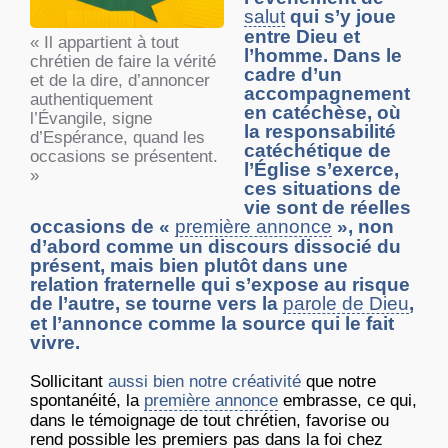
salut
qui s’y joue
entre Dieu et
« Il appartient à tout
l’homme. Dans le
chrétien de faire la vérité
cadre d’un
et de la dire, d’annoncer
accompagnement
authentiquement
en catéchèse, où
l’Évangile, signe
la responsabilité
d’Espérance, quand les
catéchétique de
occasions se présentent.
l’Église s’exerce,
»
ces situations de
vie sont de réelles
occasions de «
première annonce
», non
d’abord comme un discours dissocié du
présent, mais bien plutôt dans une
relation fraternelle qui s’expose au risque
de l’autre, se tourne vers la
parole de Dieu
,
et l’annonce comme la source qui le fait
vivre.
Sollicitant
aussi bien notre créativité
que notre
spontanéité, la
première annonce
embrasse, ce qui,
dans le témoignage de tout chrétien, favorise ou
rend possible les premiers pas dans la foi chez