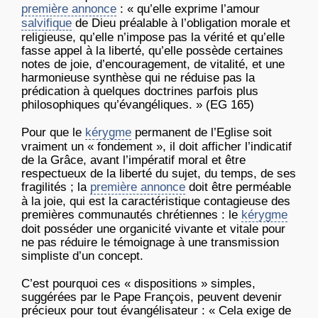
première annonce
: « qu’elle exprime l’amour
salvifique
de Dieu préalable à l’obligation morale et
religieuse, qu’elle n’impose pas la vérité et qu’elle
fasse appel à la liberté, qu’elle possède certaines
notes de joie, d’encouragement, de vitalité, et une
harmonieuse synthèse qui ne réduise pas la
prédication à quelques doctrines parfois plus
philosophiques qu’évangéliques. » (EG 165)
Pour que le
kérygme
permanent de l’Eglise soit
vraiment un « fondement », il doit afficher l’indicatif
de la Grâce, avant l’impératif moral et être
respectueux de la liberté du sujet, du temps, de ses
fragilités ; la
première annonce
doit être perméable
à la joie, qui est la caractéristique contagieuse des
premières communautés chrétiennes : le
kérygme
doit posséder une organicité vivante et vitale pour
ne pas réduire le témoignage à une transmission
simpliste d’un concept.
C’est pourquoi ces « dispositions » simples,
suggérées par le Pape François, peuvent devenir
précieux pour tout évangélisateur : « Cela exige de