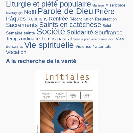
Liturgie et piété populaire
Miséricorde
Mariage
Parole de Dieu
Prière
Noël
Mystagogie
Pâques
Rentrée
Religions
Réconciliation
Résurrection
Saints en catéchèse
Sacrements
Salut
Société
Solidarité
Souffrance
Semaine sainte
Temps pascal
Temps ordinaire
Vies
Vers la première communion
Vie spirituelle
Violence / attentats
de saints
Vocation
A la recherche de la vérité