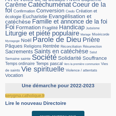
Catéchuménat
Coeur de la
Carême
foi
Conversion
Création et
Confirmation
Credo
Evangélisation et
Eucharistie
écologie
Famille et annonce de la foi
catéchèse
Foi
Handicap
Formation
Fragilité
Judaïsme
Liturgie et piété populaire
Miséricorde
Mariage
Parole de Dieu
Prière
Noël
Mystagogie
Pâques
Rentrée
Religions
Réconciliation
Résurrection
Saints en catéchèse
Sacrements
Salut
Société
Solidarité
Souffrance
Semaine sainte
Temps pascal
Temps ordinaire
Vies
Vers la première communion
Vie spirituelle
Violence / attentats
de saints
Vocation
Une démarche pour 2022-2023
kerygma.catholique.fr
Lire le nouveau Directoire