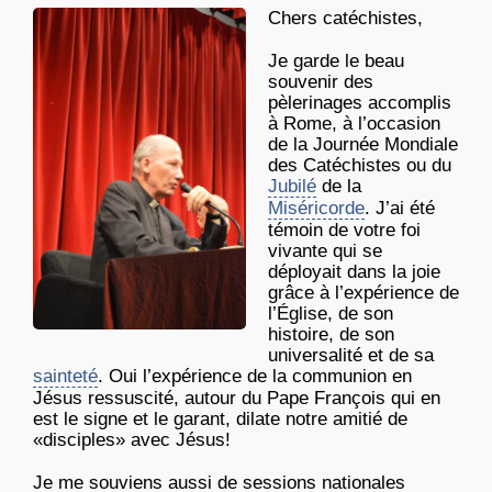
Chers catéchistes,
Je garde le beau
souvenir des
pèlerinages accomplis
à Rome, à l’occasion
de la Journée Mondiale
des Catéchistes ou du
Jubilé
de la
Miséricorde
. J’ai été
témoin de votre foi
vivante qui se
déployait dans la joie
grâce à l’expérience de
l’Église, de son
histoire, de son
universalité et de sa
sainteté
. Oui l’expérience de la communion en
Jésus ressuscité, autour du Pape François qui en
est le signe et le garant, dilate notre amitié de
«disciples» avec Jésus!
Je me souviens aussi de sessions nationales