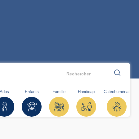
Rechercher
Ados
Enfants
Famille
Handicap
Catéchuménat