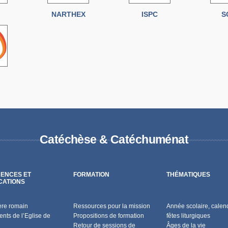
NARTHEX
ISPC
S
Catéchèse & Catéchuménat
ENCES ET
FORMATION
THÉMATIQUES
CATIONS
ère romain
Ressources pour la mission
Année scolaire, calend
nts de l’Eglise de
Propositions de formation
fêtes liturgiques
Retour de sessions de
Âges de la vie