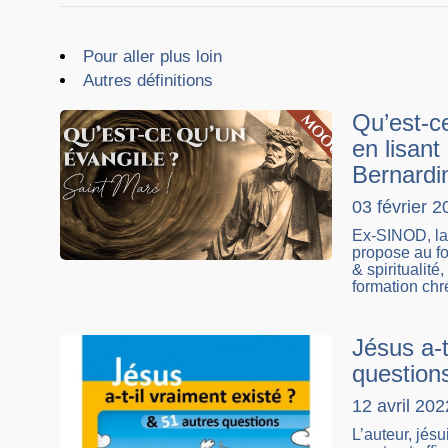
Pour aller plus loin
Autres définitions
Qu’est-c
en lisan
Bernardin
03 février 2
Ex-SINOD, la
propose au fo
& spiritualité
formation chré
Jésus a-t
question
12 avril 202
L’auteur, jés