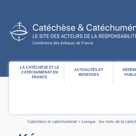
Acces direct au contenu
Acces direct à la recherche
Acces direct au menu
LA CATÉCHÈSE ET LE
ACTUALITÉS ET
RÉFÉR
CATÉCHUMÉNAT EN
INITIATIVES
PUBLI
FRANCE
Catéchèse et catéchuménat
>
Lexique : les mots de la caté