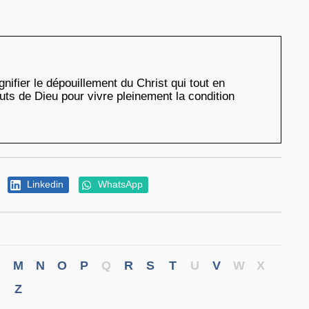
gnifier le dépouillement du Christ qui tout en
uts de Dieu pour vivre pleinement la condition
Linkedin
WhatsApp
M
N
O
P
Q
R
S
T
U
V
W
X
Z