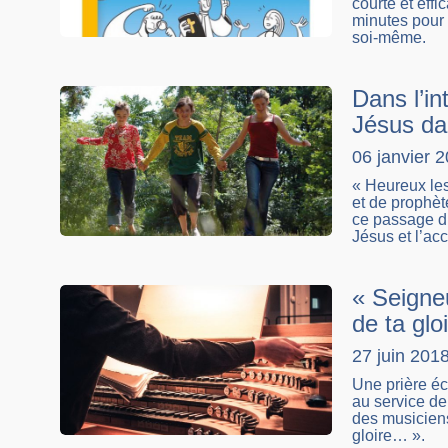
courte et eff
minutes pour 
soi-même.
Dans l’int
Jésus dan
06 janvier 
« Heureux les
et de prophèt
ce passage d’
Jésus et l’ac
« Seigneu
de ta glo
27 juin 201
Une prière éc
au service de 
des musiciens
gloire… ».