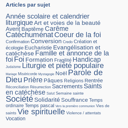
Articles par sujet
Année scolaire et calendrier
liturgique
Art et voies de la beauté
Carême
Avent
Baptême
Catéchuménat
Coeur de la foi
Conversion
Création et
Confirmation
Credo
Evangélisation et
Eucharistie
écologie
Famille et annonce de la
catéchèse
Foi
foi
Handicap
Formation
Fragilité
Liturgie et piété populaire
Judaïsme
Parole de
Noël
Miséricorde
Mariage
Mystagogie
Dieu
Prière
Pâques
Rentrée
Religions
Saints
Sacrements
Réconciliation
Résurrection
en catéchèse
Semaine sainte
Salut
Société
Solidarité
Souffrance
Temps
Temps pascal
ordinaire
Vies de
Vers la première communion
Vie spirituelle
Violence / attentats
saints
Vocation