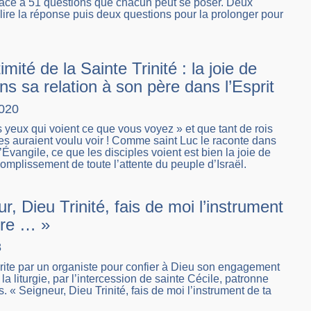
icace à 51 questions que chacun peut se poser. Deux
lire la réponse puis deux questions pour la prolonger pour
imité de la Sainte Trinité : la joie de
s sa relation à son père dans l’Esprit
2020
 yeux qui voient ce que vous voyez » et que tant de rois
es auraient voulu voir ! Comme saint Luc le raconte dans
Évangile, ce que les disciples voient est bien la joie de
complissement de toute l’attente du peuple d’Israël.
r, Dieu Trinité, fais de moi l’instrument
ire … »
8
rite par un organiste pour confier à Dieu son engagement
la liturgie, par l’intercession de sainte Cécile, patronne
. « Seigneur, Dieu Trinité, fais de moi l’instrument de ta