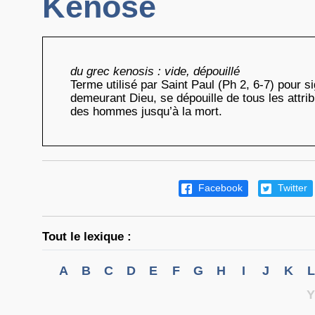
Kénose
du grec kenosis : vide, dépouillé
Terme utilisé par Saint Paul (Ph 2, 6-7) pour si
demeurant Dieu, se dépouille de tous les attrib
des hommes jusqu’à la mort.
Facebook
Twitter
Tout le lexique :
A
B
C
D
E
F
G
H
I
J
K
L
Y