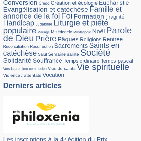
Conversion
Eucharistie
Création et écologie
Credo
Famille et
Evangélisation et catéchèse
Foi
annonce de la foi
Formation
Fragilité
Liturgie et piété
Handicap
Judaïsme
Parole
populaire
Noël
Miséricorde
Mariage
Mystagogie
de Dieu
Prière
Pâques
Rentrée
Religions
Saints en
Sacrements
Réconciliation
Résurrection
Société
catéchèse
Semaine sainte
Salut
Solidarité
Souffrance
Temps pascal
Temps ordinaire
Vie spirituelle
Vies de saints
Vers la première communion
Vocation
Violence / attentats
Derniers articles
Les inscriptions à la 4ᵉ édition du Prix