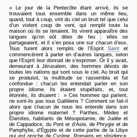
« Le jour de la Pentecôte étant arrivé, ils se
trouvaient tous ensemble dans un même lieu,
quand, tout à coup, vint du ciel un bruit tel que celui
d’un violent coup de vent, qui remplit toute la
maison où ils se tenaient. Ils virent apparaître des
langues qu’on eût dites de feu ; elles se
partageaient, et il s’en posa une sur chacun d’eux.
Tous furent alors remplis de l’Esprit
Saint
et
commencèrent à parler en d’autres langues, selon
que l’Esprit leur donnait de s’exprimer. Or il y avait,
demeurant à Jérusalem, des hommes dévots de
toutes les nations qui sont sous le ciel. Au bruit qui
se produisit, la multitude se rassembla et fut
confondue : chacun les entendait parler en son
propre idiome. Ils étaient stupéfaits, et, tout
étonnés, ils disaient : » Ces hommes qui parlent,
ne sont-ils pas tous Galiléens ? Comment se fait-il
alors que chacun de nous les entende dans son
propre idiome maternel ? Parthes, Mèdes et
Élamites, habitants de Mésopotamie, de Judée et
de Cappadoce, du Pont et d’Asie, de Phrygie et de
Pamphylie, d’Égypte et de cette partie de la Libye
qui est proche de Cyrène, Romains en résidence,