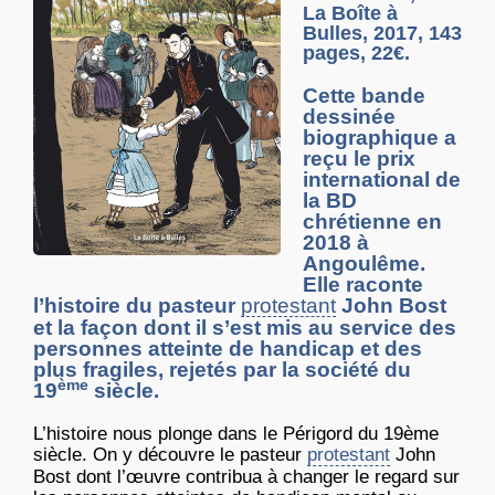
La Boîte à
Bulles, 2017, 143
pages, 22€.
Cette bande
dessinée
biographique a
reçu le prix
international de
la BD
chrétienne en
2018 à
Angoulême.
Elle raconte
l’histoire du pasteur
protestant
John Bost
et la façon dont il s’est mis au service des
personnes atteinte de handicap et des
plus fragiles, rejetés par la société du
ème
19
siècle.
L’histoire nous plonge dans le Périgord du 19ème
siècle. On y découvre le pasteur
protestant
John
Bost dont l’œuvre contribua à changer le regard sur