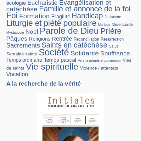
Evangélisation et
Eucharistie
écologie
Famille et annonce de la foi
catéchèse
Foi
Handicap
Formation
Fragilité
Judaïsme
Liturgie et piété populaire
Miséricorde
Mariage
Parole de Dieu
Prière
Noël
Mystagogie
Pâques
Rentrée
Religions
Réconciliation
Résurrection
Saints en catéchèse
Sacrements
Salut
Société
Solidarité
Souffrance
Semaine sainte
Temps pascal
Temps ordinaire
Vies
Vers la première communion
Vie spirituelle
Violence / attentats
de saints
Vocation
A la recherche de la vérité