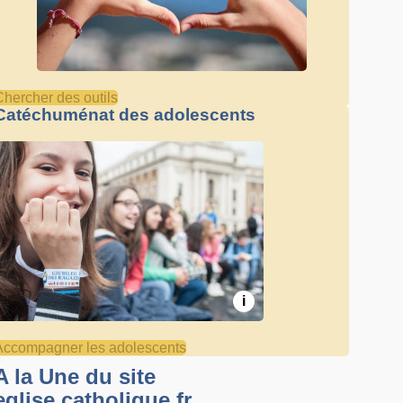
Chercher des outils
Catéchuménat des adolescents
i
Accompagner les adolescents
A la Une du site
eglise.catholique.fr