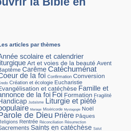
uvrir la Bible en
Les articles par thèmes
Année scolaire et calendrier
liturgique
Art et voies de la beauté
Avent
Catéchuménat
Carême
Baptême
Coeur de la foi
Conversion
Confirmation
Eucharistie
Création et écologie
Credo
Famille et
Evangélisation et catéchèse
Foi
annonce de la foi
Formation
Fragilité
Liturgie et piété
Handicap
Judaïsme
populaire
Noël
Miséricorde
Mariage
Mystagogie
Parole de Dieu
Prière
Pâques
Rentrée
Religions
Réconciliation
Résurrection
Saints en catéchèse
Sacrements
Salut