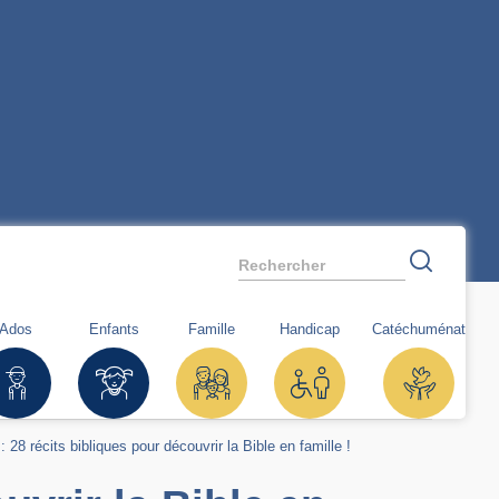
Rechercher
Ados
Enfants
Famille
Handicap
Catéchuménat
: 28 récits bibliques pour découvrir la Bible en famille !