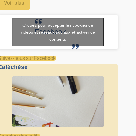
Voir plus
Cliquez pour accepter les cookies de
Facebook
vidéos et réseaux sociaux et activer ce
contenu.
Suivez-nous sur Facebook
Catéchèse