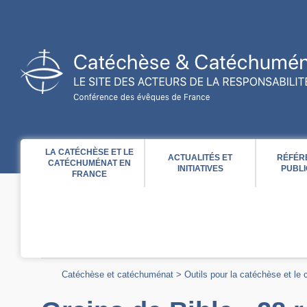
Acces direct au contenu
Acces direct à la recherche
Acces direct au menu
LA CATÉCHÈSE ET LE
ACTUALITÉS ET
RÉFÉR
CATÉCHUMÉNAT EN
INITIATIVES
PUBLI
FRANCE
Catéchèse et catéchuménat
>
Outils pour la catéchèse et le