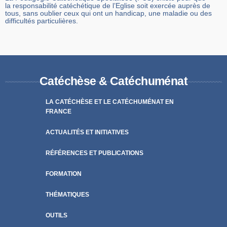
la responsabilité catéchétique de l’Eglise soit exercée auprès de
tous, sans oublier ceux qui ont un handicap, une maladie ou des
difficultés particulières.
Catéchèse & Catéchuménat
LA CATÉCHÈSE ET LE CATÉCHUMÉNAT EN
FRANCE
ACTUALITÉS ET INITIATIVES
RÉFÉRENCES ET PUBLICATIONS
FORMATION
THÉMATIQUES
OUTILS