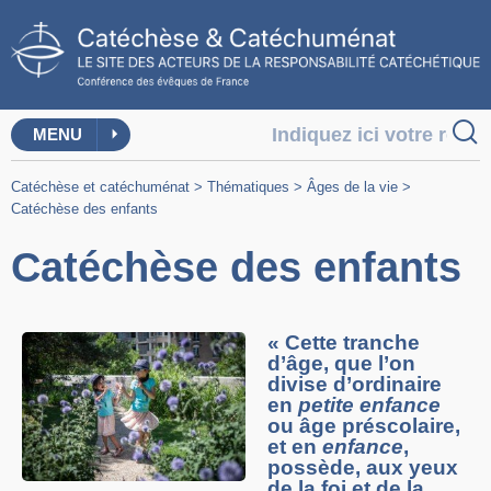
MENU
Catéchèse et catéchuménat
>
Thématiques
>
Âges de la vie
>
Catéchèse des enfants
Catéchèse des enfants
« Cette tranche
d’âge, que l’on
divise d’ordinaire
en
petite enfance
ou âge préscolaire,
et en
enfance
,
possède, aux yeux
de la foi et de la