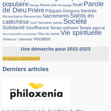
Parole
populaire
Noël
Miséricorde
Mariage
Mystagogie
de Dieu
Prière
Pâques
Rentrée
Religions
Saints en
Sacrements
Réconciliation
Résurrection
Société
catéchèse
Semaine sainte
Salut
Solidarité
Souffrance
Temps pascal
Temps ordinaire
Vie spirituelle
Vies de saints
Vers la première communion
Vocation
Violence / attentats
Une démarche pour 2022-2023
kerygma.catholique.fr
Derniers articles