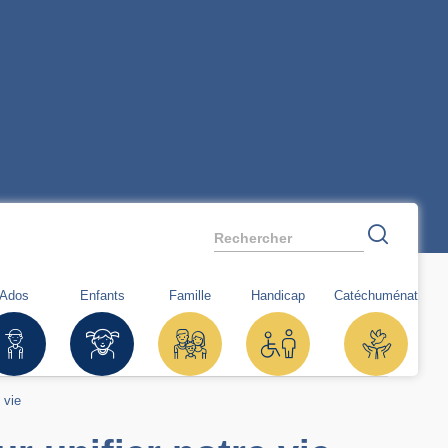
Rechercher
Ados
Enfants
Famille
Handicap
Catéchuménat
 vie