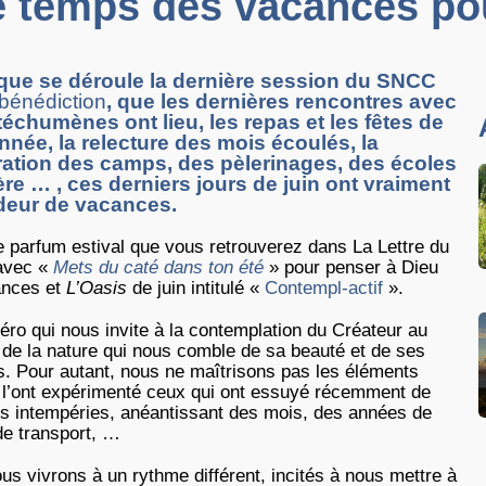
e temps des vacances pou
que se déroule la dernière session du SNCC
bénédiction
, que les dernières rencontres avec
téchumènes ont lieu, les repas et les fêtes de
année, la relecture des mois écoulés, la
ation des camps, des pèlerinages, des écoles
ère … , ces derniers jours de juin ont vraiment
deur de vacances.
e parfum estival que vous retrouverez dans La Lettre du
avec «
Mets du caté dans ton été
» pour penser à Dieu
ances et
L’Oasis
de juin intitulé «
Contempl-actif
».
ro qui nous invite à la contemplation du Créateur au
 de la nature qui nous comble de sa beauté et de ses
ts. Pour autant, nous ne maîtrisons pas les éléments
’ont expérimenté ceux qui ont essuyé récemment de
es intempéries, anéantissant des mois, des années de
de transport, …
vivrons à un rythme différent, incités à nous mettre à