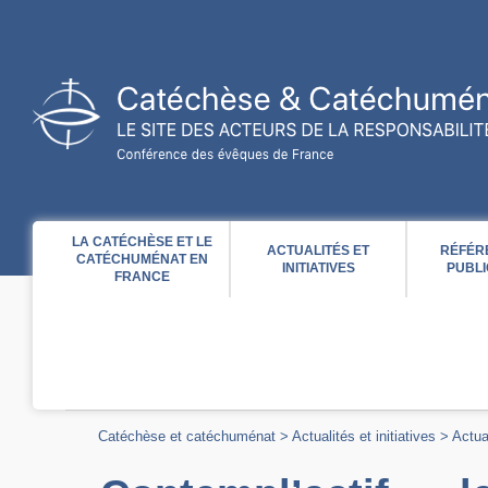
Acces direct au contenu
Acces direct à la recherche
Acces direct au menu
LA CATÉCHÈSE ET LE
ACTUALITÉS ET
RÉFÉR
CATÉCHUMÉNAT EN
INITIATIVES
PUBLI
FRANCE
Catéchèse et catéchuménat
>
Actualités et initiatives
>
Actua