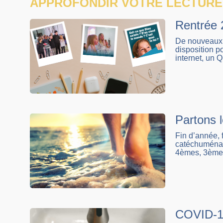
APPROFONDIR VOTRE LECTURE
Rentrée 2
De nouveaux v
disposition p
internet, un
Partons l
Fin d’année, 
catéchuménat 
4èmes, 3ème
COVID-19