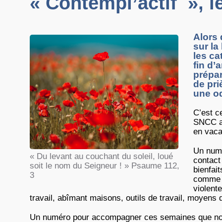
« Contempl’actif », l
Alors 
sur la
les ca
fin d’
prépar
de pri
une o
C’est c
SNCC 
en vac
Un numé
« Du levant au couchant du soleil, loué
contact
soit le nom du Seigneur ! » Psaume 112,
bienfai
3
comme l
violent
travail, abîmant maisons, outils de travail, moyens 
Un numéro pour accompagner ces semaines que nous 