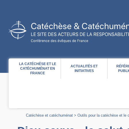
Acces direct au contenu
Acces direct à la recherche
Acces direct au menu
LA CATÉCHÈSE ET LE
ACTUALITÉS ET
RÉFÉR
CATÉCHUMÉNAT EN
INITIATIVES
PUBLI
FRANCE
Catéchèse et catéchuménat
>
Outils pour la catéchèse et le