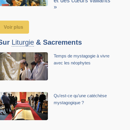
et des cœurs vaillants
»
Voir plus
Sur
Liturgie
& Sacrements
Temps de mystagogie à vivre
avec les néophytes
Qu’est-ce qu’une catéchèse
mystagogique ?