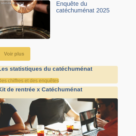
Enquête du
catéchuménat 2025
Voir plus
Les statistiques du catéchuménat
Des chiffres et des enquêtes
Kit de rentrée x Catéchuménat