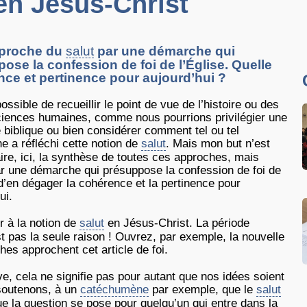
 en Jésus-Christ
proche du
salut
par une démarche qui
ose la confession de foi de l’Église. Quelle
ce et pertinence pour aujourd’hui ?
 possible de recueillir le point de vue de l’histoire ou des
ciences humaines, comme nous pourrions privilégier une
 biblique ou bien considérer comment tel ou tel
e a réfléchi cette notion de
salut
. Mais mon but n’est
ire, ici, la synthèse de toutes ces approches, mais
par une démarche qui présuppose la confession de foi de
 d’en dégager la cohérence et la pertinence pour
ui.
r à la notion de
salut
en Jésus-Christ. La période
est pas la seule raison ! Ouvrez, par exemple, la nouvelle
es approchent cet article de foi.
e, cela ne signifie pas pour autant que nos idées soient
 soutenons, à un
catéchumène
par exemple, que le
salut
e la question se pose pour quelqu’un qui entre dans la