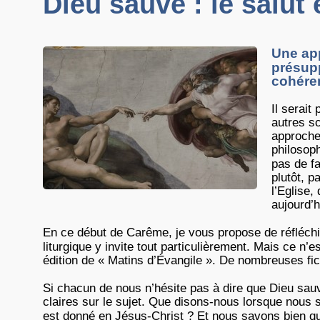
Dieu sauve : le salut
Une ap
présupp
cohéren
Il serait
autres s
approche
philosoph
pas de fa
plutôt, 
l’Eglise,
aujourd’h
En ce début de Carême, je vous propose de réfléchi
liturgique y invite tout particulièrement. Mais ce n’
édition de « Matins d’Évangile ». De nombreuses fich
Si chacun de nous n’hésite pas à dire que Dieu sauv
claires sur le sujet. Que disons-nous lorsque nous
est donné en Jésus-Christ ? Et nous savons bien qu