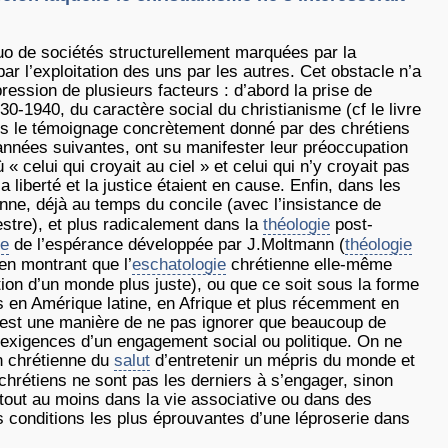
 quo de sociétés structurellement marquées par la
r l’exploitation des uns par les autres. Cet obstacle n’a
ression de plusieurs facteurs : d’abord la prise de
0-1940, du caractère social du christianisme (cf le livre
is le témoignage concrètement donné par des chrétiens
années suivantes, ont su manifester leur préoccupation
 « celui qui croyait au ciel » et celui qui n’y croyait pas
a liberté et la justice étaient en cause. Enfin, dans les
nne, déjà au temps du concile (avec l’insistance de
estre), et plus radicalement dans la
théologie
post-
ie
de l’espérance développée par J.Moltmann (
théologie
 en montrant que l’
eschatologie
chrétienne elle-même
tion d’un monde plus juste), ou que ce soit sous la forme
es en Amérique latine, en Afrique et plus récemment en
é est une manière de ne pas ignorer que beaucoup de
x exigences d’un engagement social ou politique. On ne
n chrétienne du
salut
d’entretenir un mépris du monde et
 chrétiens ne sont pas les derniers à s’engager, sinon
, tout au moins dans la vie associative ou dans des
s conditions les plus éprouvantes d’une léproserie dans