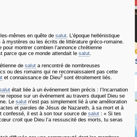
elles-mêmes en quête de
salut
. L’époque hellénistique
 à mystères ou les écrits de littérature gréco-romaine.
nse pour montrer combien l’annonce chrétienne
’est parce que ce monde attendait le
salut
.
rétienne de
salut
a rencontré de nombreuses
recs ou des romains qui ne reconnaissaient pas cette
3
ut
et connaissance de Dieu
sont étroitement liés.
salut
était liée à un événement bien précis : l’Incarnation
ienne repose sur un événement au travers duquel Dieu se
me. Le
salut
n’est pas simplement lié à une amélioration
x actes et paroles de Jésus de Nazareth, à sa mort et à
st confessé, il est à son tour source de
salut
: « Si tes
cœur croit que Dieu l’a ressuscité des morts, tu seras