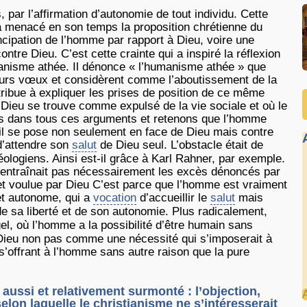
 par l’affirmation d’autonomie de tout individu. Cette
a menacé en son temps la proposition chrétienne du
ncipation de l’homme par rapport à Dieu, voire une
ntre Dieu. C’est cette crainte qui a inspiré la réflexion
anisme athée. Il dénonce « l’humanisme athée » que
leurs vœux et considèrent comme l’aboutissement de la
ribue à expliquer les prises de position de ce même
ù Dieu se trouve comme expulsé de la vie sociale et où le
pas dans tous ces arguments et retenons que l’homme
il se pose non seulement en face de Dieu mais contre
 d’attendre son
salut
de Dieu seul. L’obstacle était de
héologiens. Ainsi est-il grâce à Karl Rahner, par exemple.
n’entraînait pas nécessairement les excès dénoncés par
 et voulue par Dieu C’est parce que l’homme est vraiment
 et autonome, qui a
vocation
d’accueillir le
salut
mais
e sa liberté et de son autonomie. Plus radicalement,
l, où l’homme a la possibilité d’être humain sans
r Dieu non pas comme une nécessité qui s’imposerait à
offrant à l’homme sans autre raison que la pure
 aussi et relativement surmonté : l’objection,
on laquelle le christianisme ne s’intéresserait