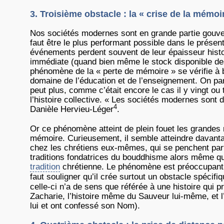
3. Troisième obstacle : la « crise de la mémoir
Nos sociétés modernes sont en grande partie gouvern
faut être le plus performant possible dans le prés
événements perdent souvent de leur épaisseur hist
immédiate (quand bien même le stock disponible des 
phénomène de la « perte de mémoire » se vérifie à b
domaine de l’éducation et de l’enseignement. On par
peut plus, comme c’était encore le cas il y vingt ou
l’histoire collective. « Les sociétés modernes son
4
Danièle Hervieu-Léger
.
Or ce phénomène atteint de plein fouet les grandes re
mémoire. Curieusement, il semble atteindre davantag
chez les chrétiens eux-mêmes, qui se penchent parfoi
traditions fondatrices du bouddhisme alors même qu’
tradition
chrétienne. Le phénomène est préoccupant d
faut souligner qu’il crée surtout un obstacle spécif
celle-ci n’a de sens que référée à une histoire qui p
Zacharie, l’histoire même du Sauveur lui-même, et l
lui et ont confessé son Nom).