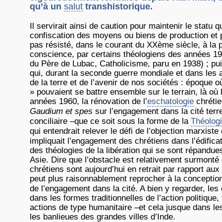
qu’à un
salut
transhistorique.
Il servirait ainsi de caution pour maintenir le statu
confiscation des moyens ou biens de production et pa
pas résisté, dans le courant du XXème siècle, à la p
conscience, par certains théologiens des années 193
du Père de Lubac, Catholicisme, paru en 1938) ; pu
qui, durant la seconde guerre mondiale et dans les 
de la terre et de l’avenir de nos sociétés : époque où
» pouvaient se battre ensemble sur le terrain, là où l
années 1960, la rénovation de l’
eschatologie
chrétie
Gaudium et spes
sur l’engagement dans la cité terr
conciliaire –que ce soit sous la forme de la
Théolog
qui entendrait relever le défi de l’objection marxiste
impliquait l’engagement des chrétiens dans l’édifica
des théologies de la libération qui se sont répandu
Asie. Dire que l’obstacle est relativement surmont
chrétiens sont aujourd’hui en retrait par rapport au
peut plus raisonnablement reprocher à la conceptio
de l’engagement dans la cité. A bien y regarder, les
dans les formes traditionnelles de l’action politique
actions de type humanitaire –et cela jusque dans le
les banlieues des grandes villes d’Inde.