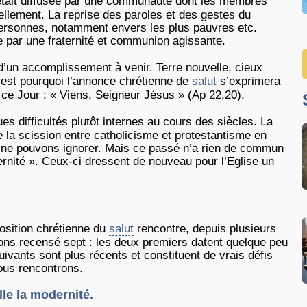
tait diffusée par une communauté dont les membres
nellement. La reprise des paroles et des gestes du
s personnes, notamment envers les plus pauvres etc.
 par une fraternité et communion agissante.
’un accomplissement à venir. Terre nouvelle, cieux
’est pourquoi l’annonce chrétienne de
salut
s’exprimera
ce Jour : « Viens, Seigneur Jésus » (Ap 22,20).
s difficultés plutôt internes au cours des siècles. La
la scission entre catholicisme et protestantisme en
s ne pouvons ignorer. Mais ce passé n’a rien de commun
rnité ». Ceux-ci dressent de nouveau pour l’Eglise un
oposition chrétienne du
salut
rencontre, depuis plusieurs
ons recensé sept : les deux premiers datent quelque peu
uivants sont plus récents et constituent de vrais défis
ous rencontrons.
lle la modernité.