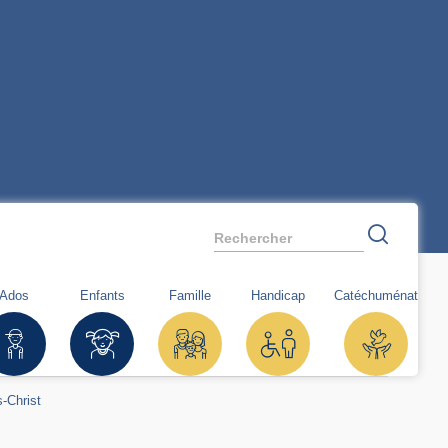
Rechercher
Ados
Enfants
Famille
Handicap
Catéchuménat
s-Christ