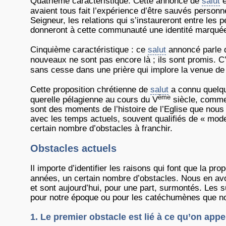
Quatrième caractéristique. Cette annonce de
salut
é
avaient tous fait l’expérience d’être sauvés person
Seigneur, les relations qui s’instaureront entre le
donneront à cette communauté une identité marquée
Cinquième caractéristique : ce
salut
annoncé parle d
nouveaux ne sont pas encore là ; ils sont promis. C
sans cesse dans une prière qui implore la venue de 
Cette proposition chrétienne de
salut
a connu quelque
ème
querelle pélagienne au cours du V
siècle, comme 
sont des moments de l’histoire de l’Eglise que nou
avec les temps actuels, souvent qualifiés de « mode
certain nombre d’obstacles à franchir.
Obstacles actuels
Il importe d’identifier les raisons qui font que la pr
années, un certain nombre d’obstacles. Nous en av
et sont aujourd’hui, pour une part, surmontés. Les s
pour notre époque ou pour les catéchumènes que n
1. Le premier obstacle est lié à ce qu’on appe