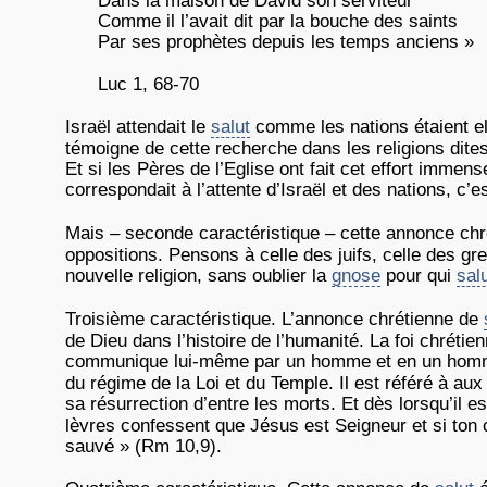
Dans la maison de David son serviteur
Comme il l’avait dit par la bouche des saints
Par ses prophètes depuis les temps anciens »
Luc 1, 68-70
Israël attendait le
salut
comme les nations étaient 
témoigne de cette recherche dans les religions dites
Et si les Pères de l’Eglise ont fait cet effort imme
correspondait à l’attente d’Israël et des nations, c
Mais – seconde caractéristique – cette annonce ch
oppositions. Pensons à celle des juifs, celle des g
nouvelle religion, sans oublier la
gnose
pour qui
sal
Troisième caractéristique. L’annonce chrétienne de
de Dieu dans l’histoire de l’humanité. La foi chrét
communique lui-même par un homme et en un hom
du régime de la Loi et du Temple. Il est référé à au
sa résurrection d’entre les morts. Et dès lorsqu’il e
lèvres confessent que Jésus est Seigneur et si ton 
sauvé » (Rm 10,9).