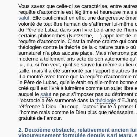
Vous savez que celle-ci se caractérise, entre autres,
requête d’autonomie est légitime et heureuse mais 
salut
. Elle cautionnait en effet une dangereuse éma
volonté de tout être humain de s’affirmer lui-même co
du Père de Lubac dans son livre Le drame de l’hum
certains philosophes (Nietzsche, …) appellent de 
requête d’autonomie. C’est la même crainte qui cont
théologien contre la théorie de la « nature pure » o
surnaturel n’a plus aucune place. Mais n’entrons 
moderne a tellement pris acte de son autonomie qu’
lui, ou, si l’on veut, qu’il se sauve lui-même au lieu
taille, mais il a été surmonté par l’apport d’autres t
Il a montré avec force que la requête d’autonomie 
le Père de Lubac, qu’elle était en elle-même bonne
créé qu’il est livré à luimême comme un sujet libre
auquel le
salut
ne peut s’imposer pas au détriment d
l’obstacle a été surmonté dans la
théologie
d’E.Jünge
référence à Dieu. Du coup, l’auteur invite à pense
l’homme mais comme le Dieu plus que nécessaire, s’
gratuité de l’amour.
2. Deuxième obstacle, relativement ancien lui
vigoureusement formulée depuis Karl Marx, sel