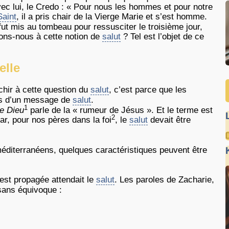
 avec lui, le Credo : « Pour nous les hommes et pour notre
Saint
, il a pris chair de la Vierge Marie et s’est homme.
 fut mis au tombeau pour ressusciter le troisième jour,
ons-nous à cette notion de
salut
? Tel est l’objet de ce
elle
hir à cette question du
salut
, c’est parce que les
es d’un message de
salut
.
1
e Dieu
parle de la « rumeur de Jésus ». Et le terme est
2
ar, pour nos pères dans la foi
, le
salut
devait être
éditerranéens, quelques caractéristiques peuvent être
est propagée attendait le
salut
. Les paroles de Zacharie,
sans équivoque :