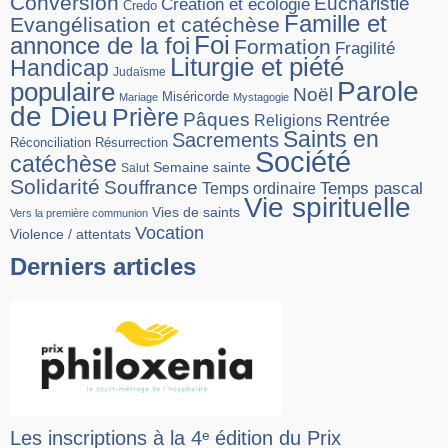
Conversion
Eucharistie
Création et écologie
Credo
Famille et
Evangélisation et catéchèse
Foi
annonce de la foi
Formation
Fragilité
Liturgie et piété
Handicap
Judaïsme
Parole
populaire
Noël
Miséricorde
Mariage
Mystagogie
de Dieu
Prière
Pâques
Rentrée
Religions
Saints en
Sacrements
Réconciliation
Résurrection
Société
catéchèse
Semaine sainte
Salut
Solidarité
Souffrance
Temps pascal
Temps ordinaire
Vie spirituelle
Vies de saints
Vers la première communion
Vocation
Violence / attentats
Derniers articles
Les inscriptions à la 4ᵉ édition du Prix