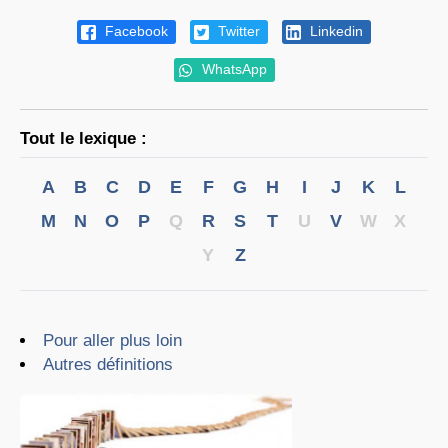
Facebook
Twitter
Linkedin
WhatsApp
Tout le lexique :
A
B
C
D
E
F
G
H
I
J
K
L
M
N
O
P
Q
R
S
T
U
V
W
X
Y
Z
Pour aller plus loin
Autres définitions