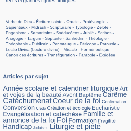
récits et grandes figures bibliques.
Verbe de Dieu
Écriture sainte
Oracle
Protévangile
Sapientiaux
Midrash
Scripturaire
Typologie
Zélote
Paganisme
Samaritains
Sadducéens
Jubilé
Scribes
Anagogie
Targum
Septante
Sanhédrin
Théologie
Théophanie
Publicain
Pentateuque
Péricope
Parousie
Lectio Divina (Lecture divine)
Miracle
Herméneutique
Canon des écritures
Transfiguration
Parabole
Exégèse
Articles par sujet
Année scolaire et calendrier liturgique
Art
Carême
et voies de la beauté
Avent
Baptême
Catéchuménat
Coeur de la foi
Confirmation
Conversion
Eucharistie
Création et écologie
Credo
Famille et
Evangélisation et catéchèse
Foi
annonce de la foi
Formation
Fragilité
Liturgie et piété
Handicap
Judaïsme