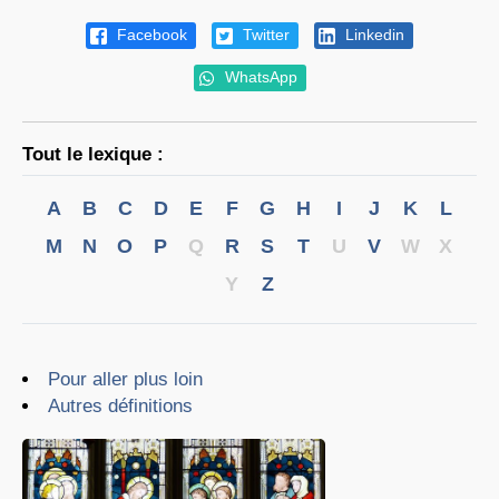
Facebook
Twitter
Linkedin
WhatsApp
Tout le lexique :
A
B
C
D
E
F
G
H
I
J
K
L
M
N
O
P
Q
R
S
T
U
V
W
X
Y
Z
Pour aller plus loin
Autres définitions