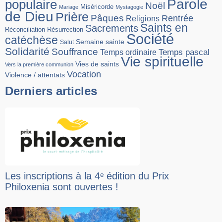
Parole
populaire
Noël
Miséricorde
Mariage
Mystagogie
de Dieu
Prière
Pâques
Rentrée
Religions
Saints en
Sacrements
Réconciliation
Résurrection
Société
catéchèse
Semaine sainte
Salut
Solidarité
Souffrance
Temps pascal
Temps ordinaire
Vie spirituelle
Vies de saints
Vers la première communion
Vocation
Violence / attentats
Derniers articles
Les inscriptions à la 4ᵉ édition du Prix
Philoxenia sont ouvertes !