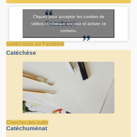
Cliquez pour accepter les cookies de
Facebook
vidéos et réseaux sociaux et activer ce
contenu.
Suivez-nous sur Facebook
Catéchèse
Chercher des outils
Catéchuménat