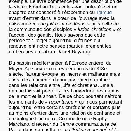
exemple. Le livre commence par une description de
la vie en Israël au 1er siècle avant notre ère et un
chapitre est consacré à l’élaboration du
Talmud
avant d’entrer dans le cœur de l’ouvrage avec la
naissance «
d’un juif nommé Jésus
» puis celle de
la communauté des disciples «
judéo-chrétiens
» et
l’accueil des gentils. Nous savons que cette
période fait l’objet aujourd’hui d’études qui
renouvellent notre pensée (particulièrement les
recherches du rabbin Daniel Boyarin).
Du bassin méditerranéen à l’Europe entière, du
Moyen Age aux dernières décennies du XIXe
siècle, l’auteur évoque les heurts et malheurs mais
aussi des moments d’enrichissements mutuels
dans les relations entre juifs et chrétiens…mais
rien ne laissait prévoir alors l’ouverture des camps
de la mort et la shoah. De ce choc pourtant naîtront
les moments de «
repentance
» qui nous permettent
aujourd’hui entre certains chrétiens et certains juifs
au moins d’entrer dans une relation de confiance et
un dialogue fructueux. Comme le note Raphy
Marciano, directeur du Centre communautaire de
Paris, dans sa postface :
« L’Eglise a changé et le