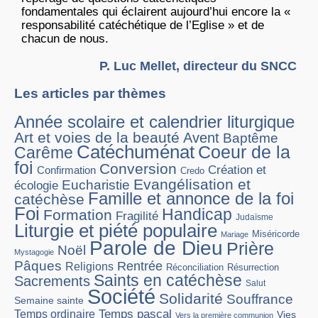
fondamentales qui éclairent aujourd’hui encore la «
responsabilité catéchétique de l’Eglise » et de
chacun de nous.
P. Luc Mellet, directeur du SNCC
Les articles par thèmes
Année scolaire et calendrier liturgique
Art et voies de la beauté
Avent
Baptême
Catéchuménat
Coeur de la
Carême
foi
Conversion
Création et
Confirmation
Credo
Evangélisation et
Eucharistie
écologie
Famille et annonce de la foi
catéchèse
Foi
Handicap
Formation
Fragilité
Judaïsme
Liturgie et piété populaire
Miséricorde
Mariage
Parole de Dieu
Prière
Noël
Mystagogie
Pâques
Rentrée
Religions
Réconciliation
Résurrection
Saints en catéchèse
Sacrements
Salut
Société
Solidarité
Souffrance
Semaine sainte
Temps pascal
Temps ordinaire
Vies
Vers la première communion