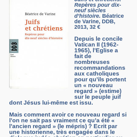
Repères pour dix-
neuf siècles
d’histoire.
Béatrice
de Varine, DDB,
2013, 32 €
Depuis le concile
Vatican II (1962-
1965), l’Eglise a
fait de
nombreuses
recommandations
aux catholiques
pour qu’ils portent
un « nouveau
regard » (estime)
sur le peuple juif
dont Jésus lui-même est issu.
Mais comment avoir ce nouveau regard si
l’on ne sait pas vraiment ce qu’a été «
l’ancien regard » (le mépris) ? Ecrit par
une historienne, très engagée dans le