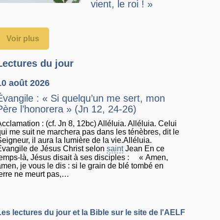
vient, le roi ! »
Voir plus
Lectures du jour
10 août 2026
Évangile : « Si quelqu’un me sert, mon
Père l’honorera » (Jn 12, 24-26)
cclamation : (cf. Jn 8, 12bc) Alléluia. Alléluia. Celui
qui me suit ne marchera pas dans les ténèbres, dit le
eigneur, il aura la lumière de la vie.Alléluia.
Évangile de Jésus Christ selon
saint
Jean En ce
temps-là, Jésus disait à ses disciples : « Amen,
amen, je vous le dis : si le grain de blé tombé en
terre ne meurt pas,…
Les lectures du jour et la Bible sur le site de l'AELF