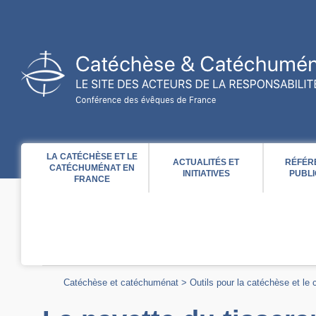
Acces direct au contenu
Acces direct à la recherche
Acces direct au menu
LA CATÉCHÈSE ET LE
ACTUALITÉS ET
RÉFÉR
CATÉCHUMÉNAT EN
INITIATIVES
PUBLI
FRANCE
Catéchèse et catéchuménat
>
Outils pour la catéchèse et le