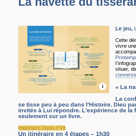
La navette du tissera
Le jeu,
Cette dé
vivre une
accompag
Printemp
l’infogra
situer, d
conversi
i
« La na
La conf
se tisse peu à peu dans l’Histoire. Dieu pa
invités à Lui répondre. L’expérience de la 
seulement sur un livre.
Imprimer L'Oasis n°19
Un itinéraire en 4 étapes – 1h30