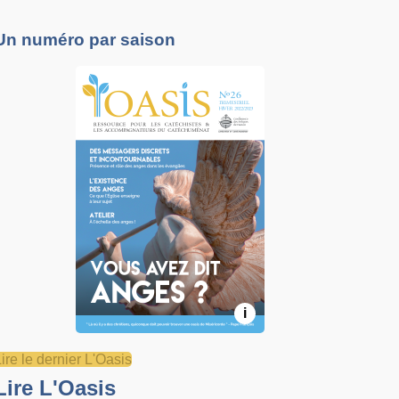
Un numéro par saison
i
Lire le dernier L'Oasis
Lire L'Oasis