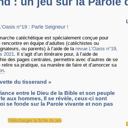
nd : un jeu sur la Parole 
L’Oasis n°19 : Parle Seigneur !
marche catéchétique est spécialement conçue pour
 rencontre en équipe d’adultes (catéchistes ou
nateurs, ou parents) à l’aide de la
revue L’Oasis n°19,
s 2021
. Il s’agit d’un itinéraire pour, à l’aide de
phie des pages centrales, permettre avec d’autres de se
e relire sa pratique, sa manière de faire et d’amorcer sa
on
.
vette du tisserand »
iance entre le Dieu de la Bible et son peuple
rle aux hommes, Il se révèle, ceux-ci sont
foi se fonde sur la Parole vivante et non pas
Télécharger la fiche du jeu