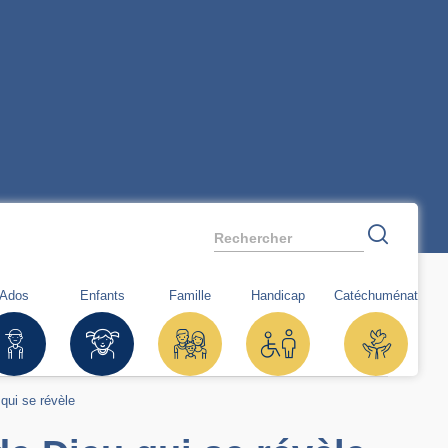
Rechercher
Ados
Enfants
Famille
Handicap
Catéchuménat
 qui se révèle