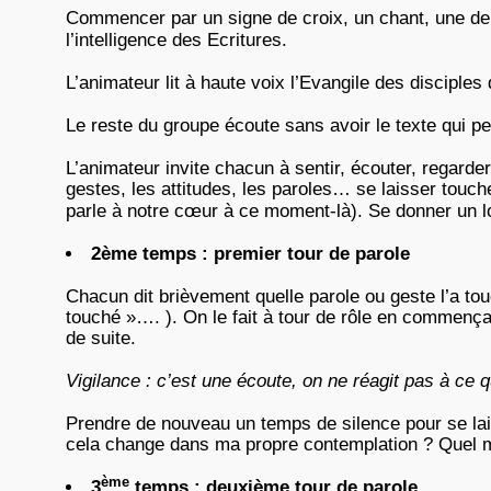
Commencer par un signe de croix, un chant, une de
l’intelligence des Ecritures.
L’animateur lit à haute voix l’Evangile des disciple
Le reste du groupe écoute sans avoir le texte qui p
L’animateur invite chacun à sentir, écouter, regard
gestes, les attitudes, les paroles… se laisser touch
parle à notre cœur à ce moment-là). Se donner un l
2ème temps : premier tour de parole
Chacun dit brièvement quelle parole ou geste l’a touch
touché »…. ). On le fait à tour de rôle en commençan
de suite.
Vigilance : c’est une écoute, on ne réagit pas à ce qu
Prendre de nouveau un temps de silence pour se lais
cela change dans ma propre contemplation ? Quel 
ème
3
temps : deuxième tour de parole