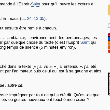
mande à l’Esprit-
Saint
pour qu’Il ouvre les cœurs à
s d’Emmaüs (
Lc 24, 13-35
).
eut ensuite être remis à chacun.
er… l’ambiance, l’environnement, les personnages, les
er par quelque chose du texte (c’est l’Esprit
Saint
qui
ong temps de silence (5 minutes environ).
é dans le texte (« j’ai vu », « j’ai entendu », j’ai été
t par l’animateur puis celui qui est à sa gauche et ainsi
e l’autre dit.
ser imprégner par tout ce qui a été dit. Qu’est-ce que
mots ou gestes nouveaux ont touché mon cœur ?