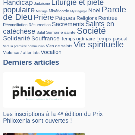
Liturgie et piété
Handicap
Judaïsme
Parole
populaire
Noël
Miséricorde
Mariage
Mystagogie
de Dieu
Prière
Pâques
Rentrée
Religions
Saints en
Sacrements
Réconciliation
Résurrection
Société
catéchèse
Semaine sainte
Salut
Solidarité
Souffrance
Temps pascal
Temps ordinaire
Vie spirituelle
Vies de saints
Vers la première communion
Vocation
Violence / attentats
Derniers articles
Les inscriptions à la 4ᵉ édition du Prix
Philoxenia sont ouvertes !