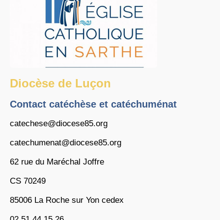
Diocèse de Luçon
Contact catéchèse et catéchuménat
catechese@diocese85.org
catechumenat@diocese85.org
62 rue du Maréchal Joffre
CS 70249
85006 La Roche sur Yon cedex
02 51 44 15 26