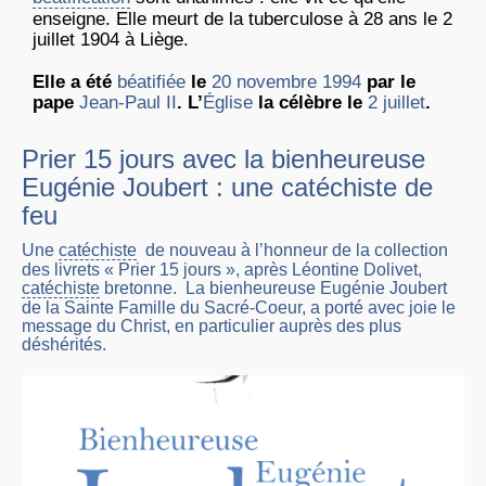
enseigne. Elle meurt de la tuberculose à 28 ans le 2
juillet 1904 à Liège.
Elle a été
béatifiée
le
20
novembre
1994
par le
pape
Jean-Paul II
. L’
Église
la célèbre le
2 juillet
.
Prier 15 jours avec la bienheureuse
Eugénie Joubert : une catéchiste de
feu
Une
catéchiste
de nouveau à l’honneur de la collection
des livrets « Prier 15 jours », après Léontine Dolivet,
catéchiste
bretonne. La bienheureuse Eugénie Joubert
de la Sainte Famille du Sacré-Coeur, a porté avec joie le
message du Christ, en particulier auprès des plus
déshérités.