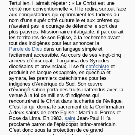
Tertullien, il aimait répéter : « Le Christ est une
vérité non conventionnelle ». Il le redira surtout face
aux conquistadors qui opprimaient les Indiens au
nom d’une supériorité culturelle et aux prêtres qui
n’avaient pas le courage de défendre le sort des
plus pauvres. Missionnaire infatigable, il parcourait
les territoires de son Église, à la recherche avant
tout des indigènes pour leur annoncer la
Parole de Dieu
dans un langage simple et
facilement accessible. Au cours de ses vingt-cinq
années d’épiscopat, il organisa des Synodes
diocésains et provinciaux, il se fit
catéchiste
et
produisit en langue espagnole, en quechua et
aymara, les premiers catéchismes pour les
indigènes d’Amérique du Sud. Son œuvre
d’évangélisation porta des fruits inattendus avec la
venue à la foi de milliers d’indigènes qui
rencontrèrent le Christ dans la charité de l’évêque.
C’est lui qui donna le sacrement de la Confirmation
à deux saints de cette Église : Martín di Porres et
Rose da Lima. En 1983,
saint
Jean-Paul II l’a
proclamé patron de l’épiscopat latino-américain.
C’est donc sous la protection de ce grand