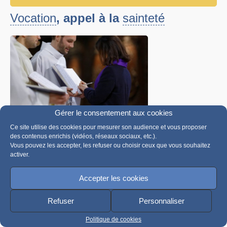
Vocation
, appel à la
sainteté
Gérer le consentement aux cookies
La célébration de l’appel décisif, une
Ce site utilise des cookies pour mesurer son audience et vous proposer
nouvelle étape pour les catéchumènes
des contenus enrichis (vidéos, réseaux sociaux, etc.).
Vous pouvez les accepter, les refuser ou choisir ceux que vous souhaitez
activer.
Accepter les cookies
Refuser
Personnaliser
Politique de cookies