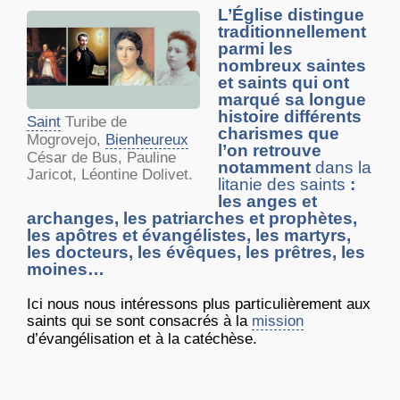
L’Église distingue
traditionnellement
parmi les
nombreux saintes
et saints qui ont
marqué sa longue
histoire différents
Saint
Turibe de
charismes que
Mogrovejo,
Bienheureux
l’on retrouve
César de Bus, Pauline
notamment
dans la
Jaricot, Léontine Dolivet.
litanie des saints
:
les anges et
archanges, les patriarches et prophètes,
les apôtres et évangélistes, les martyrs,
les docteurs, les évêques, les prêtres, les
moines…
Ici nous nous intéressons plus particulièrement aux
saints qui se sont consacrés à la
mission
d’évangélisation et à la catéchèse.