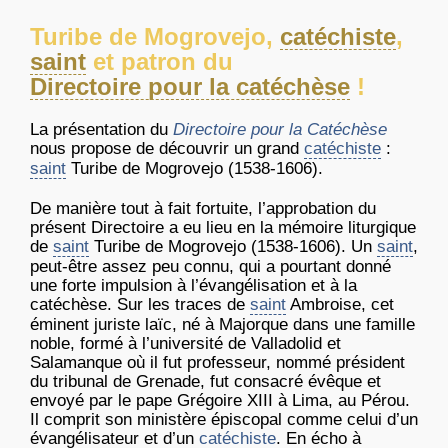
Turibe de Mogrovejo,
catéchiste
,
saint
et patron du
Directoire pour la catéchèse
!
La présentation du
Directoire pour la Catéchèse
nous propose de découvrir un grand
catéchiste
:
saint
Turibe de Mogrovejo (1538-1606).
De manière tout à fait fortuite, l’approbation du
présent Directoire a eu lieu en la mémoire liturgique
de
saint
Turibe de Mogrovejo (1538-1606). Un
saint
,
peut-être assez peu connu, qui a pourtant donné
une forte impulsion à l’évangélisation et à la
catéchèse. Sur les traces de
saint
Ambroise, cet
éminent juriste laïc, né à Majorque dans une famille
noble, formé à l’université de Valladolid et
Salamanque où il fut professeur, nommé président
du tribunal de Grenade, fut consacré évêque et
envoyé par le pape Grégoire XIII à Lima, au Pérou.
Il comprit son ministère épiscopal comme celui d’un
évangélisateur et d’un
catéchiste
. En écho à