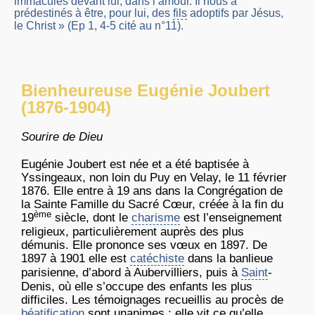
immaculés devant lui, dans l’amour. Il nous a
prédestinés à être, pour lui, des
fils
adoptifs par Jésus,
le Christ » (Ep 1, 4-5 cité au n°11).
Bienheureuse Eugénie Joubert
(1876-1904)
Sourire de Dieu
Eugénie Joubert est née et a été baptisée à
Yssingeaux, non loin du Puy en Velay, le 11 février
1876. Elle entre à 19 ans dans la Congrégation de
la Sainte Famille du Sacré Cœur, créée à la fin du
ème
19
siècle, dont le
charisme
est l’enseignement
religieux, particulièrement auprès des plus
démunis. Elle prononce ses vœux en 1897. De
1897 à 1901 elle est
catéchiste
dans la banlieue
parisienne, d’abord à Aubervilliers, puis à
Saint
-
Denis, où elle s’occupe des enfants les plus
difficiles. Les témoignages recueillis au procès de
béatification
sont unanimes : elle vit ce qu’elle