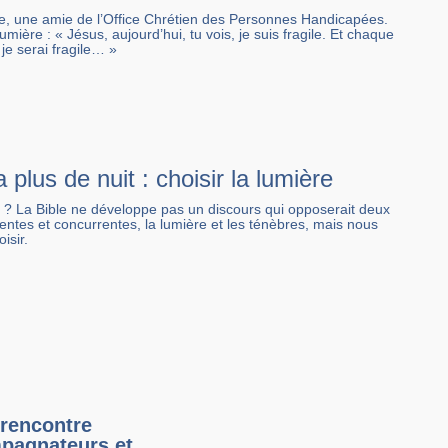
ice, une amie de l’Office Chrétien des Personnes Handicapées.
umière : « Jésus, aujourd’hui, tu vois, je suis fragile. Et chaque
 je serai fragile… »
a plus de nuit : choisir la lumière
e ? La Bible ne développe pas un discours qui opposerait deux
lentes et concurrentes, la lumière et les ténèbres, mais nous
isir.
rencontre
pagnateurs et