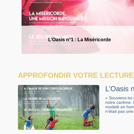
L’Oasis n°1 : La Miséricorde
APPROFONDIR VOTRE LECTURE
L’Oasis n
« Souviens-toi
notre carême. L
modelé en homm
n’était pas un