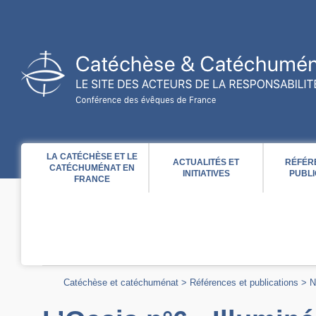
Acces direct au contenu
Acces direct à la recherche
Acces direct au menu
LA CATÉCHÈSE ET LE
ACTUALITÉS ET
RÉFÉR
CATÉCHUMÉNAT EN
INITIATIVES
PUBLI
FRANCE
Catéchèse et catéchuménat
>
Références et publications
>
N