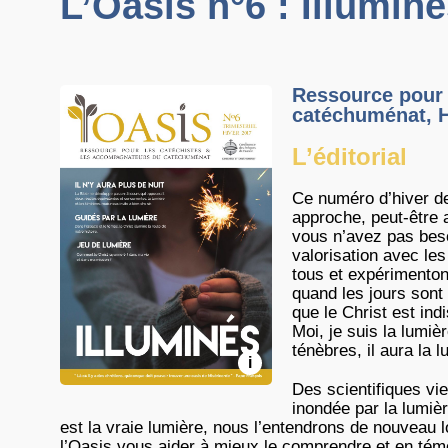
L’Oasis n°6 : Illumin
Ressource pour 
catéchuménat, H
L’éditorial
Ce numéro d’hiver de
approche, peut-être a
vous n’avez pas beso
valorisation avec le
tous et expérimentons
quand les jours sont
que le Christ est ind
Moi, je suis la lumi
ténèbres, il aura la l
i
Des scientifiques vie
inondée par la lumière
est la vraie lumière, nous l’entendrons de nouveau 
l’Oasis vous aider à mieux le comprendre et en t