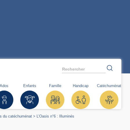
Rechercher
Ados
Enfants
Famille
Handicap
Catéchuménat
rs du catéchuménat
>
L’Oasis n°6 : Illuminés