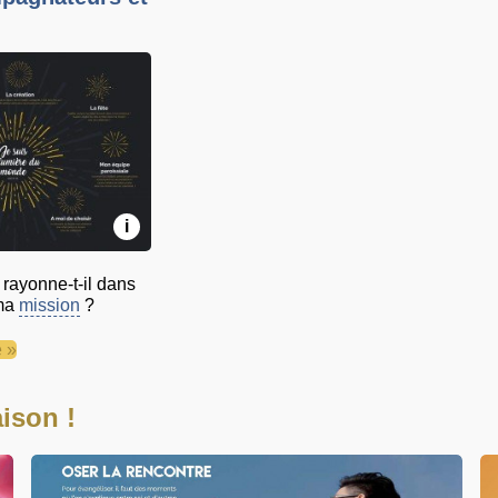
i
ayonne-t-il dans
 ma
mission
?
e »
ison !