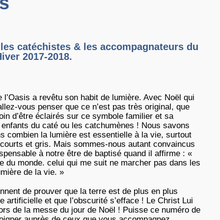
és
les catéchistes & les accompagnateurs du
iver 2017-2018.
 l’Oasis a revêtu son habit de lumière. Avec Noël qui
llez-vous penser que ce n’est pas très original, que
in d’être éclairés sur ce symbole familier et sa
s enfants du caté ou les catchumènes ! Nous savons
 combien la lumière est essentielle à la vie, surtout
 courts et gris. Mais sommes-nous autant convaincus
ispensable à notre être de baptisé quand il affirme : «
ère du monde. celui qui me suit ne marcher pas dans les
umière de la vie. »
nnent de prouver que la terre est de plus en plus
 artificielle et que l’obscurité s’efface ! Le Christ Lui
lors de la messe du jour de Noël ! Puisse ce numéro de
émoigner auprès de ceux que vous accompagnez.