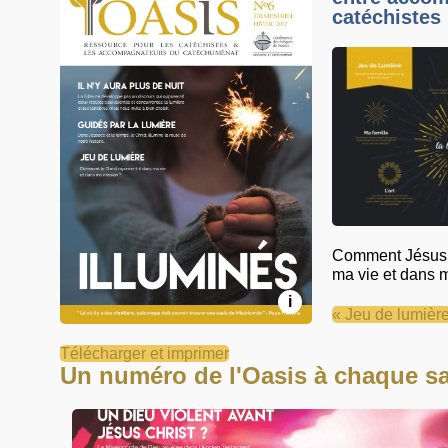
catéchistes
Comment Jésus r
ma vie et dans
i
« Jeu de lumièr
Télécharger et imprimer
Un numéro de l'Oasis à chaque sa