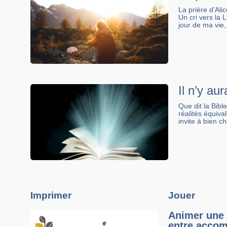
La prière d’Al
Un cri vers la L
jour de ma vie,
Il n’y aur
Que dit la Bibl
réalités équiva
invite à bien cho
Imprimer
Jouer
Animer une 
entre accom