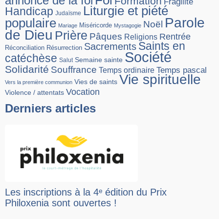
Foi
annonce de la foi
Formation
Fragilité
Liturgie et piété
Handicap
Judaïsme
Parole
populaire
Noël
Miséricorde
Mariage
Mystagogie
de Dieu
Prière
Pâques
Rentrée
Religions
Saints en
Sacrements
Réconciliation
Résurrection
Société
catéchèse
Semaine sainte
Salut
Solidarité
Souffrance
Temps pascal
Temps ordinaire
Vie spirituelle
Vies de saints
Vers la première communion
Vocation
Violence / attentats
Derniers articles
Les inscriptions à la 4ᵉ édition du Prix
Philoxenia sont ouvertes !