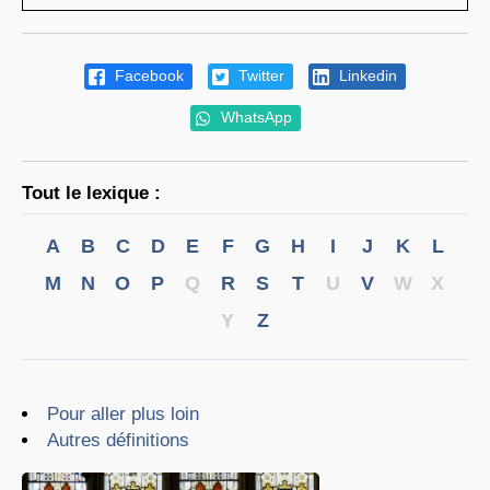
Facebook
Twitter
Linkedin
WhatsApp
Tout le lexique :
A
B
C
D
E
F
G
H
I
J
K
L
M
N
O
P
Q
R
S
T
U
V
W
X
Y
Z
Pour aller plus loin
Autres définitions