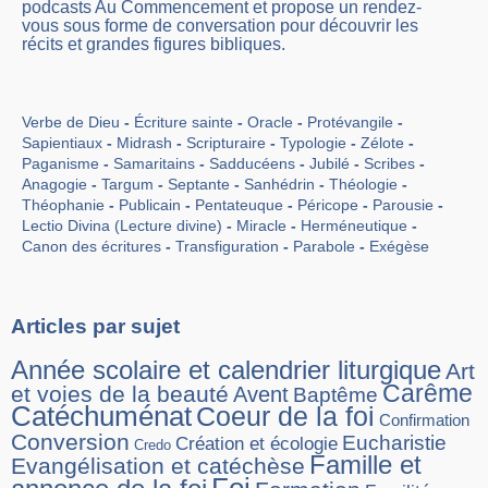
podcasts Au Commencement et propose un rendez-
vous sous forme de conversation pour découvrir les
récits et grandes figures bibliques.
Verbe de Dieu
Écriture sainte
Oracle
Protévangile
Sapientiaux
Midrash
Scripturaire
Typologie
Zélote
Paganisme
Samaritains
Sadducéens
Jubilé
Scribes
Anagogie
Targum
Septante
Sanhédrin
Théologie
Théophanie
Publicain
Pentateuque
Péricope
Parousie
Lectio Divina (Lecture divine)
Miracle
Herméneutique
Canon des écritures
Transfiguration
Parabole
Exégèse
Articles par sujet
Année scolaire et calendrier liturgique
Art
Carême
et voies de la beauté
Avent
Baptême
Catéchuménat
Coeur de la foi
Confirmation
Conversion
Eucharistie
Création et écologie
Credo
Famille et
Evangélisation et catéchèse