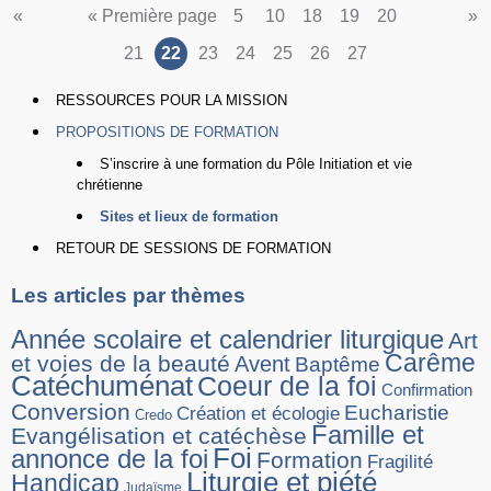
«
« Première page
5
10
18
19
20
»
21
22
23
24
25
26
27
RESSOURCES POUR LA MISSION
PROPOSITIONS DE FORMATION
S’inscrire à une formation du Pôle Initiation et vie
chrétienne
Sites et lieux de formation
RETOUR DE SESSIONS DE FORMATION
Les articles par thèmes
Année scolaire et calendrier liturgique
Art
Carême
et voies de la beauté
Avent
Baptême
Catéchuménat
Coeur de la foi
Confirmation
Conversion
Eucharistie
Création et écologie
Credo
Famille et
Evangélisation et catéchèse
Foi
annonce de la foi
Formation
Fragilité
Liturgie et piété
Handicap
Judaïsme