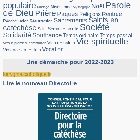
Parole
populaire
Noël
Miséricorde
Mariage
Mystagogie
de Dieu
Prière
Pâques
Rentrée
Religions
Saints en
Sacrements
Réconciliation
Résurrection
Société
catéchèse
Semaine sainte
Salut
Solidarité
Souffrance
Temps pascal
Temps ordinaire
Vie spirituelle
Vies de saints
Vers la première communion
Vocation
Violence / attentats
Une démarche pour 2022-2023
kerygma.catholique.fr
Lire le nouveau Directoire