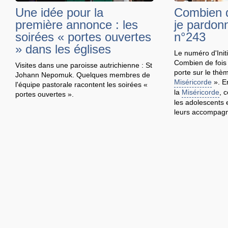
Une idée pour la
Combien d
première annonce : les
je pardonn
soirées « portes ouvertes
n°243
» dans les églises
Le numéro d'Ini
Combien de fois 
Visites dans une paroisse autrichienne : St
porte sur le thè
Johann Nepomuk. Quelques membres de
Miséricorde
». En
l'équipe pastorale racontent les soirées «
la
Miséricorde
, 
portes ouvertes ».
les adolescents 
leurs accompagna