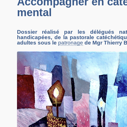
Accompagner en caté
mental
Dossier réalisé par les délégués na
handicapées, de la pastorale catéchétiq
adultes sous le
patronage
de Mgr Thierry Br