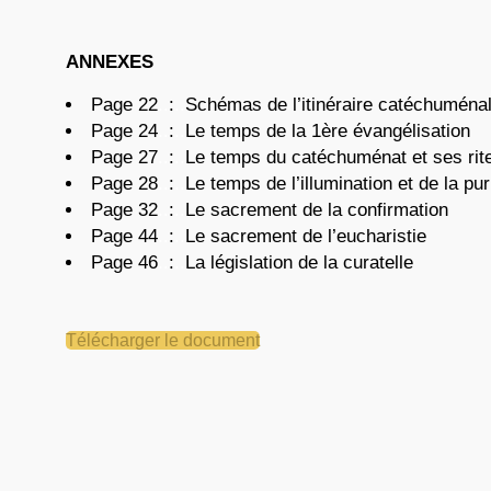
ANNEXES
Page 22
..
:
..
Schémas de l’itinéraire catéchuména
Page 24
..
:
..
Le temps de la 1ère évangélisation
Page 27
..
:
..
Le temps du catéchuménat et ses rit
Page 28
..
:
..
Le temps de l’illumination et de la pur
Page 32
..
:
..
Le sacrement de la confirmation
Page 44
..
:
..
Le sacrement de l’eucharistie
Page 46
..
:
..
La législation de la curatelle
Télécharger le document