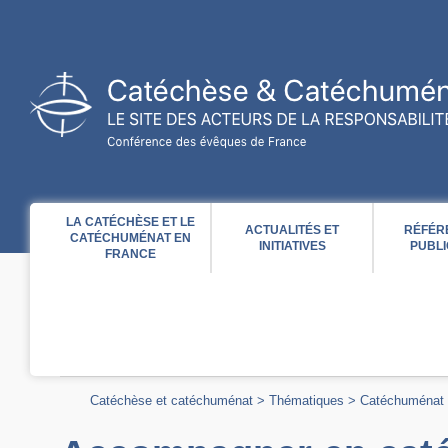
Acces direct au contenu
Acces direct à la recherche
Acces direct au menu
LA CATÉCHÈSE ET LE
ACTUALITÉS ET
RÉFÉR
CATÉCHUMÉNAT EN
INITIATIVES
PUBLI
FRANCE
Catéchèse et catéchuménat
>
Thématiques
>
Catéchuménat