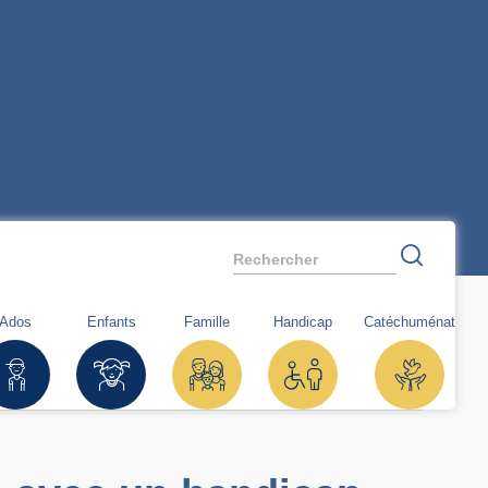
Rechercher
Ados
Enfants
Famille
Handicap
Catéchuménat