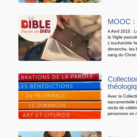
MOOC : F
4 Avril 2015 :
la Vigile pasca
L'eucharistie fa
dimanche, les b
sang du Christ.
Collectio
théologiq
Avec la Collect
sacramentelle 
récits de céléb
personnes en r