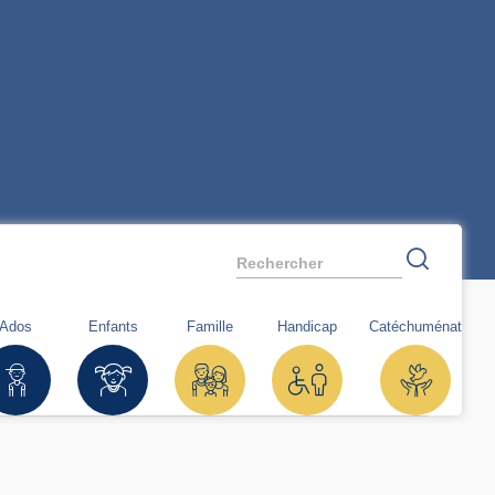
Rechercher
Ados
Enfants
Famille
Handicap
Catéchuménat