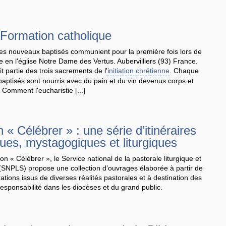
ormation catholique
 Les nouveaux baptisés communient pour la première fois lors de
le en l'église Notre Dame des Vertus. Aubervilliers (93) France.
it partie des trois sacrements de l'
initiation chrétienne
. Chaque
aptisés sont nourris avec du pain et du vin devenus corps et
 Comment l'eucharistie [...]
n « Célébrer » : une série d’itinéraires
ues, mystagogiques et liturgiques
ion « Célébrer », le Service national de la pastorale liturgique et
(SNPLS) propose une collection d’ouvrages élaborée à partir de
rations issus de diverses réalités pastorales et à destination des
esponsabilité dans les diocèses et du grand public.