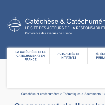
Acces direct au contenu
Acces direct à la recherche
Acces direct au menu
LA CATÉCHÈSE ET LE
ACTUALITÉS ET
RÉFÉR
CATÉCHUMÉNAT EN
INITIATIVES
PUBLI
FRANCE
Catéchèse et catéchuménat
>
Thématiques
>
Sacrements : l