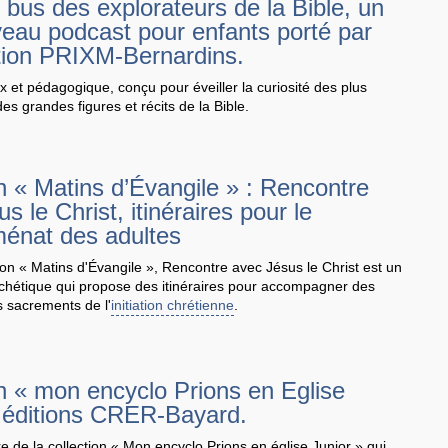
e bus des explorateurs de la Bible, un
veau podcast pour enfants porté par
ation PRIXM-Bernardins.
x et pédagogique, conçu pour éveiller la curiosité des plus
es grandes figures et récits de la Bible.
n « Matins d’Évangile » : Rencontre
s le Christ, itinéraires pour le
énat des adultes
ion « Matins d'Évangile », Rencontre avec Jésus le Christ est un
hétique qui propose des itinéraires pour accompagner des
s sacrements de l'
initiation chrétienne
.
on « mon encyclo Prions en Eglise
, éditions CRER-Bayard.
e de la collection « Mon encyclo Prions en église Junior » qui