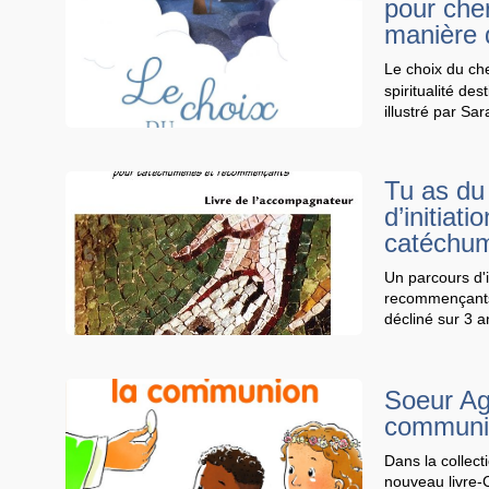
pour cher
manière 
Le choix du ch
spiritualité des
illustré par Sar
Tu as du
d’initiat
catéchu
Un parcours d'i
recommençants
décliné sur 3 
Soeur Aga
communi
Dans la collect
nouveau livre-C