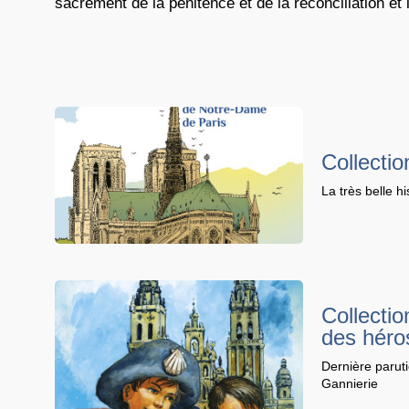
sacrement de la pénitence et de la réconciliation et
Collectio
La très belle 
Collectio
des héro
Dernière parut
Gannierie