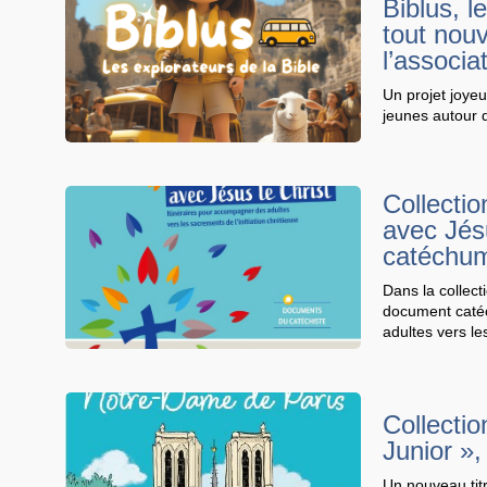
Biblus, l
tout nou
l’associ
Un projet joyeu
jeunes autour d
Collectio
avec Jésu
catéchum
Dans la collect
document catéc
adultes vers le
Collecti
Junior »
Un nouveau titr