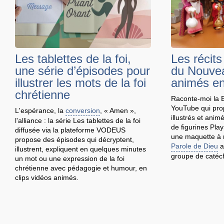
Les tablettes de la foi,
Les récits
une série d’épisodes pour
du Nouve
illustrer les mots de la foi
animés en
chrétienne
Raconte-moi la B
YouTube qui prop
L'espérance, la
conversion
, « Amen »,
illustrés et ani
l'alliance : la série Les tablettes de la foi
de figurines Pla
diffusée via la plateforme VODEUS
une maquette à r
propose des épisodes qui décryptent,
Parole de Dieu
a
illustrent, expliquent en quelques minutes
groupe de catéc
un mot ou une expression de la foi
chrétienne avec pédagogie et humour, en
clips vidéos animés.