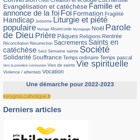
Création et écologie
Credo
Famille et
Evangélisation et catéchèse
Foi
annonce de la foi
Formation
Fragilité
Liturgie et piété
Handicap
Judaïsme
Parole
populaire
Noël
Miséricorde
Mariage
Mystagogie
de Dieu
Prière
Pâques
Rentrée
Religions
Saints en
Sacrements
Réconciliation
Résurrection
Société
catéchèse
Semaine sainte
Salut
Solidarité
Souffrance
Temps pascal
Temps ordinaire
Vie spirituelle
Vies de saints
Vers la première communion
Vocation
Violence / attentats
Une démarche pour 2022-2023
kerygma.catholique.fr
Derniers articles