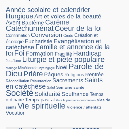
Année scolaire et calendrier
liturgique
Art et voies de la beauté
Carême
Avent
Baptême
Catéchuménat
Coeur de la foi
Conversion
Création et
Confirmation
Credo
Evangélisation et
Eucharistie
écologie
Famille et annonce de la
catéchèse
Foi
foi
Handicap
Formation
Fragilité
Liturgie et piété populaire
Judaïsme
Parole de
Noël
Miséricorde
Mariage
Mystagogie
Dieu
Prière
Pâques
Rentrée
Religions
Saints
Sacrements
Réconciliation
Résurrection
en catéchèse
Semaine sainte
Salut
Société
Solidarité
Souffrance
Temps
Temps pascal
ordinaire
Vies de
Vers la première communion
Vie spirituelle
Violence / attentats
saints
Vocation