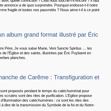
 avec quelle conviction ? Cela nous touche-t-il encore ? Il faut
te annonce a de quoi surprendre. Pourquoi endosse-t-il notre
mme fragile et toutes nos pauvretés ? Nous aime-t-il à ce point
un album grand format illustré par Éric
tre Père, Je vous salue Marie, Veni Sancte Spiritus … les
 de l’Église et des saints, illustrées par Éric Puybaret en
perbes planches.
anche de Carême : Transfiguration et
s sont proposés pendant le temps du catéchuménat pour
 Les scrutins sont des rites de purification. L’Eglise propose
 d’illumination des catéchumènes : ce sont les rites des
st à dire de la transmission du Symbole de la foi et du Notre-