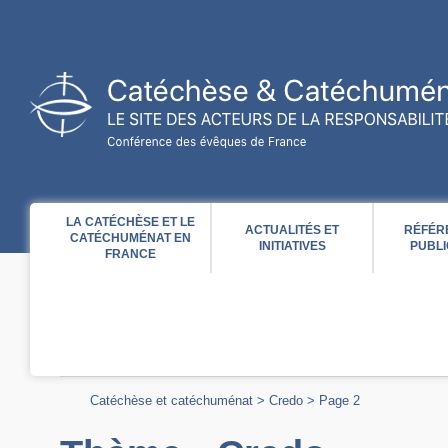
Acces direct au contenu
Acces direct à la recherche
Acces direct au menu
LA CATÉCHÈSE ET LE
ACTUALITÉS ET
RÉFÉR
CATÉCHUMÉNAT EN
INITIATIVES
PUBLI
FRANCE
Catéchèse et catéchuménat
>
Credo
>
Page 2