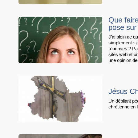
Que fair
pose sur
J’ai plein de qu
simplement : j
réponses ? Pa
sites web et u
une opinion d
Jésus Chr
Un dépliant pé
chrétienne en l