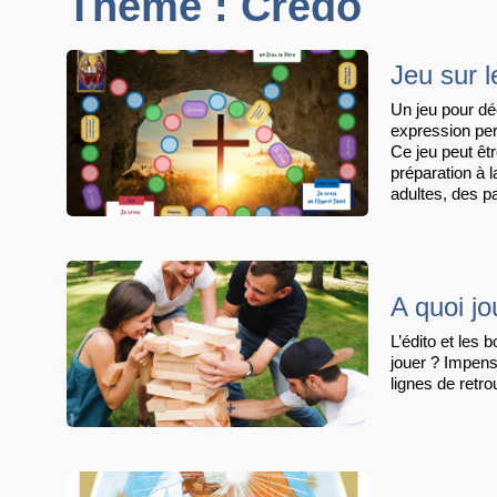
Thème : Credo
Jeu sur l
Un jeu pour déc
expression per
Ce jeu peut êt
préparation à 
adultes, des 
A quoi jo
L’édito et les 
jouer ? Impens
lignes de retro