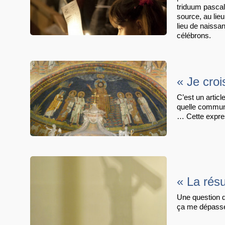
triduum pascal
source, au lie
lieu de naissa
célébrons.
« Je cro
C’est un arti
quelle communio
… Cette expre
« La résu
Une question d
ça me dépasse