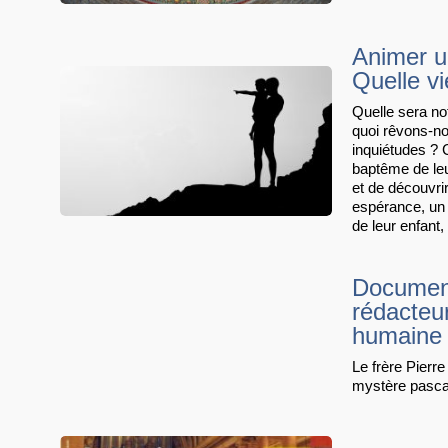
Animer u
Quelle v
Quelle sera no
quoi rêvons-no
inquiétudes ? 
baptême de leur
et de découvri
espérance, un 
de leur enfant
Document
rédacteur
humaine e
Le frère Pierre
mystère pascal