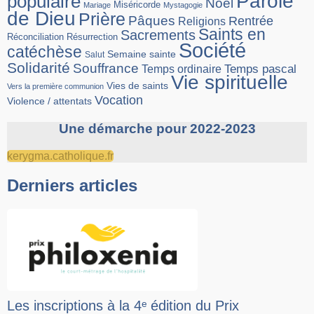
Parole
populaire
Noël
Miséricorde
Mariage
Mystagogie
de Dieu
Prière
Pâques
Rentrée
Religions
Saints en
Sacrements
Réconciliation
Résurrection
Société
catéchèse
Semaine sainte
Salut
Solidarité
Souffrance
Temps pascal
Temps ordinaire
Vie spirituelle
Vies de saints
Vers la première communion
Vocation
Violence / attentats
Une démarche pour 2022-2023
kerygma.catholique.fr
Derniers articles
Les inscriptions à la 4ᵉ édition du Prix