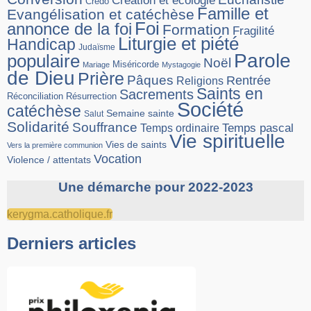
Création et écologie
Credo
Famille et
Evangélisation et catéchèse
Foi
annonce de la foi
Formation
Fragilité
Liturgie et piété
Handicap
Judaïsme
Parole
populaire
Noël
Miséricorde
Mariage
Mystagogie
de Dieu
Prière
Pâques
Rentrée
Religions
Saints en
Sacrements
Réconciliation
Résurrection
Société
catéchèse
Semaine sainte
Salut
Solidarité
Souffrance
Temps pascal
Temps ordinaire
Vie spirituelle
Vies de saints
Vers la première communion
Vocation
Violence / attentats
Une démarche pour 2022-2023
kerygma.catholique.fr
Derniers articles