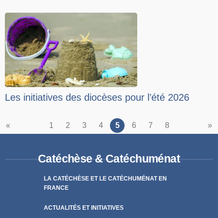
Les initiatives des diocèses pour l’été 2026
«
1
2
3
4
5
6
7
8
»
Catéchèse & Catéchuménat
LA CATÉCHÈSE ET LE CATÉCHUMÉNAT EN
FRANCE
ACTUALITÉS ET INITIATIVES