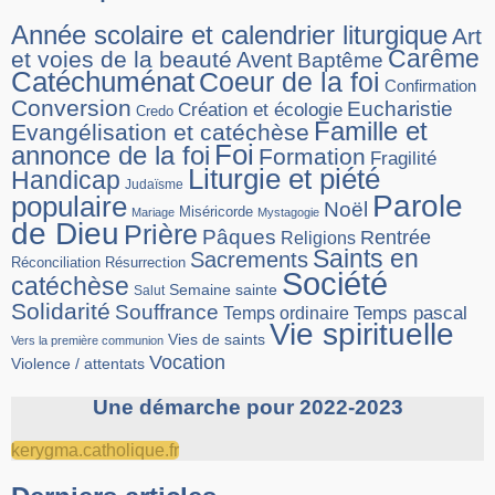
Année scolaire et calendrier liturgique
Art
Carême
et voies de la beauté
Avent
Baptême
Catéchuménat
Coeur de la foi
Confirmation
Conversion
Eucharistie
Création et écologie
Credo
Famille et
Evangélisation et catéchèse
Foi
annonce de la foi
Formation
Fragilité
Liturgie et piété
Handicap
Judaïsme
Parole
populaire
Noël
Miséricorde
Mariage
Mystagogie
de Dieu
Prière
Pâques
Rentrée
Religions
Saints en
Sacrements
Réconciliation
Résurrection
Société
catéchèse
Semaine sainte
Salut
Solidarité
Souffrance
Temps pascal
Temps ordinaire
Vie spirituelle
Vies de saints
Vers la première communion
Vocation
Violence / attentats
Une démarche pour 2022-2023
kerygma.catholique.fr